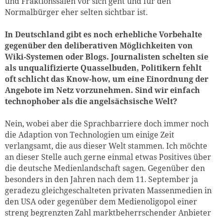
und Fraktionssälen vor sich geht und für den
Normalbürger eher selten sichtbar ist.
In Deutschland gibt es noch erhebliche Vorbehalte
gegenüber den deliberativen Möglichkeiten von
Wiki-Systemen oder Blogs. Journalisten schelten sie
als unqualifizierte Quasselbuden, Politikern fehlt
oft schlicht das Know-how, um eine Einordnung der
Angebote im Netz vorzunehmen. Sind wir einfach
technophober als die angelsächsische Welt?
Nein, wobei aber die Sprachbarriere doch immer noch
die Adaption von Technologien um einige Zeit
verlangsamt, die aus dieser Welt stammen. Ich möchte
an dieser Stelle auch gerne einmal etwas Positives über
die deutsche Medienlandschaft sagen. Gegenüber den
besonders in den Jahren nach dem 11. September ja
geradezu gleichgeschalteten privaten Massenmedien in
den USA oder gegenüber dem Medienoligopol einer
streng begrenzten Zahl marktbeherrschender Anbieter