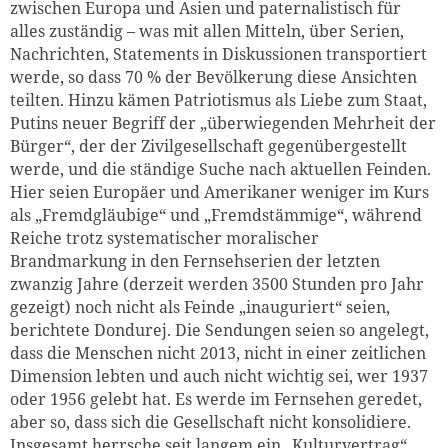
zwischen Europa und Asien und paternalistisch für
alles zuständig – was mit allen Mitteln, über Serien,
Nachrichten, Statements in Diskussionen transportiert
werde, so dass 70 % der Bevölkerung diese Ansichten
teilten. Hinzu kämen Patriotismus als Liebe zum Staat,
Putins neuer Begriff der „überwiegenden Mehrheit der
Bürger“, der der Zivilgesellschaft gegenübergestellt
werde, und die ständige Suche nach aktuellen Feinden.
Hier seien Europäer und Amerikaner weniger im Kurs
als „Fremdgläubige“ und „Fremdstämmige“, während
Reiche trotz systematischer moralischer
Brandmarkung in den Fernsehserien der letzten
zwanzig Jahre (derzeit werden 3500 Stunden pro Jahr
gezeigt) noch nicht als Feinde „inauguriert“ seien,
berichtete Dondurej. Die Sendungen seien so angelegt,
dass die Menschen nicht 2013, nicht in einer zeitlichen
Dimension lebten und auch nicht wichtig sei, wer 1937
oder 1956 gelebt hat. Es werde im Fernsehen geredet,
aber so, dass sich die Gesellschaft nicht konsolidiere.
Insgesamt herrsche seit langem ein „Kulturvertrag“,