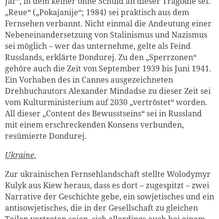
Jar“, in dem keiner ohne Schuld an dieser Tragödie sei.
„Reue“ („Pokajanije“; 1984) sei praktisch aus dem
Fernsehen verbannt. Nicht einmal die Andeutung einer
Nebeneinandersetzung von Stalinismus und Nazismus
sei möglich – wer das unternehme, gelte als Feind
Russlands, erklärte Dondurej. Zu den „Sperrzonen“
gehöre auch die Zeit von September 1939 bis Juni 1941.
Ein Vorhaben des in Cannes ausgezeichneten
Drehbuchautors Alexander Mindadse zu dieser Zeit sei
vom Kulturministerium auf 2030 „vertröstet“ worden.
All dieser „Content des Bewusstseins“ sei in Russland
mit einem erschreckenden Konsens verbunden,
resümierte Dondurej.
Ukraine.
Zur ukrainischen Fernsehlandschaft stellte Wolodymyr
Kulyk aus Kiew heraus, dass es dort – zugespitzt – zwei
Narrative der Geschichte gebe, ein sowjetisches und ein
antisowjetisches, die in der Gesellschaft zu gleichen
Teilen vertreten seien, sich allerdings auch bei einem