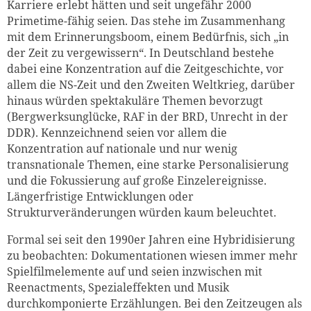
Karriere erlebt hätten und seit ungefähr 2000
Primetime-fähig seien. Das stehe im Zusammenhang
mit dem Erinnerungsboom, einem Bedürfnis, sich „in
der Zeit zu vergewissern“. In Deutschland bestehe
Zum Warenkorb hinzugefüg
dabei eine Konzentration auf die Zeitgeschichte, vor
allem die NS-Zeit und den Zweiten Weltkrieg, darüber
hinaus würden spektakuläre Themen bevorzugt
(Bergwerksunglücke, RAF in der BRD, Unrecht in der
weiter lesen
Zum Warenkorb
DDR). Kennzeichnend seien vor allem die
Konzentration auf nationale und nur wenig
transnationale Themen, eine starke Personalisierung
und die Fokussierung auf große Einzelereignisse.
Längerfristige Entwicklungen oder
Strukturveränderungen würden kaum beleuchtet.
Formal sei seit den 1990er Jahren eine Hybridisierung
zu beobachten: Dokumentationen wiesen immer mehr
Spielfilmelemente auf und seien inzwischen mit
Reenactments, Spezialeffekten und Musik
durchkomponierte Erzählungen. Bei den Zeitzeugen als