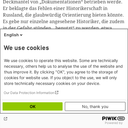
Deckmantel von „Dokumentationen“ betrieben werde.
Er beklagte das Fehlen einer Historikerschaft in
Russland, die glaubwürdig Orientierung bieten könnte.
Es gebe nur einzelne angesehene Historiker, die zudem
in der Gefahr stünden, „benutzt“ zu werden, etwa
durch aus dem Zusammenhang gerissene Aussagen.
English
Zudem habe sich in Russland die Kategorie der
„Geheimdienst-Historiker“ entwickelt, die mit
We use cookies
speziellem Zugang zu den Archiven und anderweitig in
Dokumentationen eingesetzt würden. Hierzu merkte
We use cookies to operate this website. Some are technically
necessary, others help us to analyse the use of the website and
Daniil Dondurej sarkastisch an, jede Sendung finde
thus improve it. By clicking "OK", you agree to the storage of
genau die Historiker, die sie benötige. Rolf-Dieter
cookies for website use. If you object to the use, we will only
Müller, Militärhistoriker aus Potsdam und Berater bei
store technically necessary cookies on your device.
„Unsere Mütter unsere Väter“, meinte, Wissenschaftler
Our Data Protection Information
könnten Filme mit deren spezifischen Charakteristika
nur beraten und das Schlimmste verhindern. Sie hätten
zu entscheiden, ob etwas richtig oder falsch,
OK
No, thank you
wahrscheinlich oder unwahrscheinlich (aber vielleicht
auch nur nicht ganz ausgeschlossen) sei.
Powered by