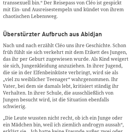
transsexuell bin.“ Der Reisepass von Cléo ist gespickt
mit Ein- und Ausreisestempeln und kündet von ihrem
chaotischen Lebensweg.
Überstürzter Aufbruch aus Abidjan
Nach und nach erzählt Cléo uns ihre Geschichte. Schon
früh fühlt sie sich verkehrt mit dem Etikett des Jungen,
das ihr per Geburt zugewiesen wurde. Als Kind weigert
sie sich, Jungenkleidung anzuziehen. In ihrer Jugend,
die sie in der Elfenbeinküste verbringt, wird sie als
„viel zu weiblicher Teenager“ wahrgenommen. Ihr
Vater, bei dem sie damals lebt, kritisiert ständig ihr
Verhalten. In ihrer Schule, die ausschließlich von
Jungen besucht wird, ist die Situation ebenfalls
schwierig.
„Die Leute wussten nicht recht, ob ich ein Junge oder
ein Mädchen bin, weil ich ziemlich androgyn aussah“,
erklärt sie. „Ich hatte keine Freunde außer zwei oder