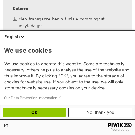
Dateien
cleo-transgenre-benin-tunisie-commingout-
inkyfada.jpg
cleo-transgenre-benin-tunisie-ids-inkyfada.jpg
English
cleo-transgenre-benin-tunisie-passeport-
We use cookies
inkyfada.jpg
cleo-transgenre-benin-tunisie-croquis2-
We use cookies to operate this website. Some are technically
inkyfada.jpg
necessary, others help us to analyse the use of the website and
cleo-transgenre-benin-tunisie-mannequin-
thus improve it. By clicking "OK", you agree to the storage of
inkyfada.jpg
cookies for website use. If you object to the use, we will only
store technically necessary cookies on your device.
cleo-transgenre-benin-tunisie-croquis3-inkyfada-
1.jpg
Our Data Protection Information
OK
No, thank you
PDF
Powered by