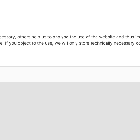
essary, others help us to analyse the use of the website and thus im
e. If you object to the use, we will only store technically necessary 
Footer menu
Datenschutz
Impressu