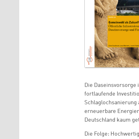
Die Daseinsvorsorge i
fortlaufende Investi
Schlaglochsanierung 
erneuerbare Energien.
Deutschland kaum get
Die Folge: Hochwertig