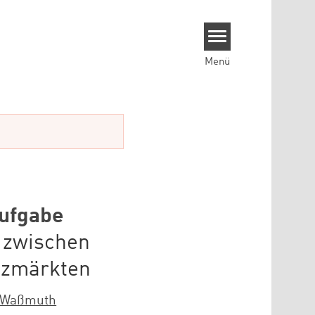
Menü
ufgabe
n zwischen
nzmärkten
 Waßmuth