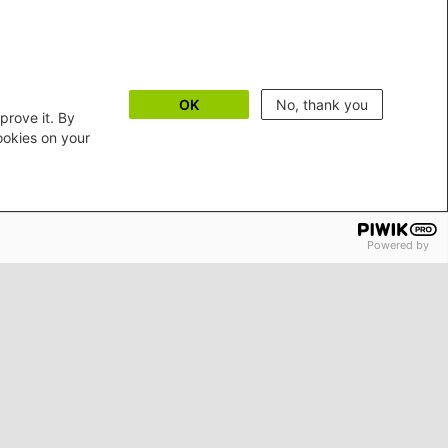
OK
No, thank you
prove it. By
cookies on your
Powered by
m
Erklärung zur Barrierefreiheit
Bildnachweise