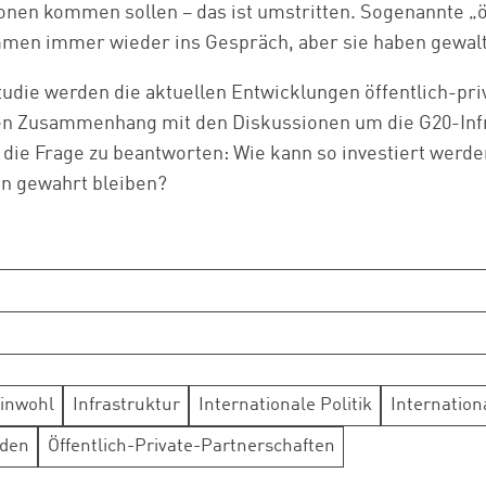
onen kommen sollen – das ist umstritten. Sogenannte „ö
men immer wieder ins Gespräch, aber sie haben gewalt
tudie werden die aktuellen Entwicklungen öffentlich-pri
nen Zusammenhang mit den Diskussionen um die G20-Infr
h die Frage zu beantworten: Wie kann so investiert werde
Zum Warenkorb hinzugefügt:
n gewahrt bleiben?
weiter lesen
Zum Warenkorb
inwohl
Infrastruktur
Internationale Politik
Internatio
den
Öffentlich-Private-Partnerschaften