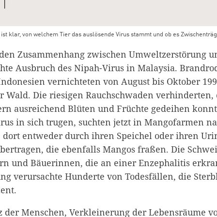
 ist klar, von welchem Tier das auslösende Virus stammt und ob es Zwischenträ
ür den Zusammenhang zwischen Umweltzerstörung un
chte Ausbruch des Nipah-Virus in Malaysia. Brandr
 Indonesien vernichteten von August bis Oktober 19
r Wald. Die riesigen Rauchschwaden verhinderten, 
rn ausreichend Blüten und Früchte gedeihen konnt
rus in sich trugen, suchten jetzt in Mango­farmen 
 dort entweder durch ihren Speichel oder ihren Urin
bertragen, die ebenfalls Mangos fraßen. Die Schw
ern und Bäuerinnen, die an einer Enzephalitis erkra
g verursachte Hunderte von Todesfällen, die Sterbl
ent.
z der Menschen, Verkleinerung der Lebensräume v