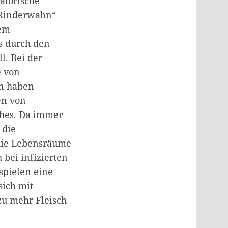
atorische
„Rinderwahn“
dem
s durch den
l. Bei der
e von
en haben
en von
ches. Da immer
 die
die Lebensräume
bei infizierten
spielen eine
sich mit
u mehr Fleisch