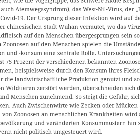
ten, wie die Vogelgrippe, das Schwere Akute Respir
 auch Atemwegssyndrom), das West-Nil-Virus, der 
 Covid-19. Der Ursprung dieser Infektion wird auf 
er chinesischen Stadt Wuhan vermutet, wo das Viru
fleisch auf den Menschen übergesprungen sein sol
n Zoonosen auf den Menschen spielen die Umständ
on und -konsum eine zentrale Rolle. Untersuchung
ast 75 Prozent der verschiedenen bekannten Zoonos
men, beispielsweise durch den Konsum ihres Fleis
r die landwirtschaftliche Produktion genutzt und so
 Wildtieren zerstört werden, überschneiden sich 
und Menschen zunehmend. So steigt die Gefahr, sich 
ken. Auch Zwischenwirte wie Zecken oder Mücken 
il von Zoonosen an menschlichen Krankheiten wird 
tbevölkerung und veränderten Konsummustern hin z
enn nicht politisch umgesteuert wird.