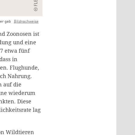
ger gab
Bildnachweise
d Zoonosen ist
odung und eine
97 etwa fünf
dass in
en. Flughunde,
nach Nahrung.
 auf die
eine wiederum
nkten. Diese
ichkeitsrate lag
on Wildtieren