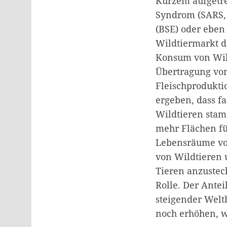
Kurzem aufgetre
Syndrom (SARS,
(BSE) oder eben
Wildtiermarkt d
Konsum von Wild
Übertragung vo
Fleischprodukti
ergeben, dass f
Wildtieren stam
mehr Flächen fü
Lebensräume von
von Wildtieren 
Tieren anzustec
Rolle. Der Ante
steigender Wel
noch erhöhen, w