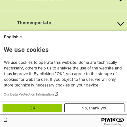
Öffnungszeiten
Bundesländern
Asien
Montag bis Freitag
Baden-Württemberg
9:00 Uhr bis 20:00 Uhr
Büro Peking - China
Bayern
Themenportale
Büro Neu-Delhi - Indien
Lageplan
Berlin
Büro Phnom Penh - Kambodscha
Brandenburg
Barrierefreiheit
KommunalWiki
English
Büro Südostasien
Heimatkunde
Bremen
Newsletter abonnieren
Grüne Akademie
Büro Seoul - Ostasien | Globaler
Mediatheken
Hamburg
We use cookies
Gunda-Werner-Institut
Dialog
Hessen
GreenCampus Weiterbildung
Info Hub Plastic
Afrika
Archiv Grünes Gedächtnis
Mecklenburg-Vorpommern
We use cookies to operate this website. Some are technically
Antifeminismus begegnen
Studienwerk
Büro Horn von Afrika -
necessary, others help us to analyse the use of the website and
Gender Mediathek
Niedersachsen
Grüne Websites
thus improve it. By clicking "OK", you agree to the storage of
Somalia/Somaliland, Sudan,
Nordrhein-Westfalen
cookies for website use. If you object to the use, we will only
Äthiopien
Bündnis 90 / Die Grünen
Rheinland-Pfalz
store technically necessary cookies on your device.
Bundestagsfraktion
Büro Nairobi - Kenia, Uganda,
Saarland
European Greens
Our Data Protection Information
Tansania
Social Links
Sachsen
Die Grünen im Europäischen Parlament
Büro Abuja - Nigeria
Green European Foundation
Sachsen-Anhalt
OK
No, thank you
LinkedIn
Büro Dakar - Senegal
Schleswig-Holstein
Büro Kapstadt - Südafrika, Namibia,
Facebook
Thüringen
Simbabwe
Powered by