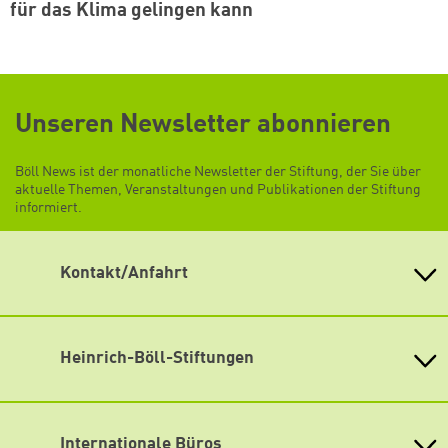
für das Klima gelingen kann
Unseren Newsletter abonnieren
Böll News ist der monatliche Newsletter der Stiftung, der Sie über
aktuelle Themen, Veranstaltungen und Publikationen der Stiftung
informiert.
Kontakt/Anfahrt
Heinrich-Böll-Stiftung e.V.
Schumannstr. 8 10117 Berlin
Empfang und Auskunft
Heinrich-Böll-Stiftungen
Fon: (030) 285 34-0
Heinrich-Böll-Stiftung e.V.
Fax: (030) 285 34-109
Bundesstiftung
info@boell.de
Internationale Büros
Heinrich-Böll-Stiftungen in den