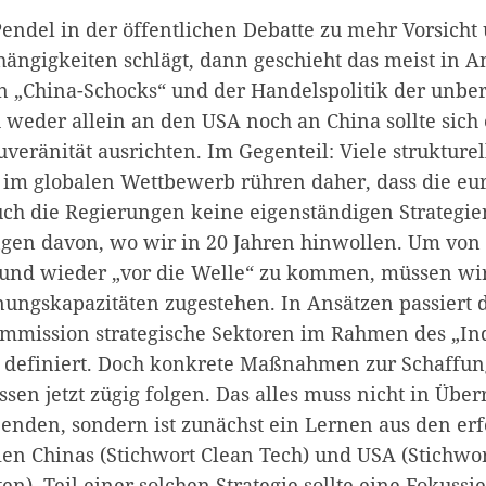
endel in der öffentlichen Debatte zu mehr Vorsicht 
hängigkeiten schlägt, dann geschieht das meist in A
 „China-Schocks“ und der Handelspolitik der unbe
 weder allein an den USA noch an China sollte sich 
uveränität ausrichten. Im Gegenteil: Viele struktur
im globalen Wettbewerb rühren daher, dass die eu
uch die Regierungen keine eigenständigen Strategi
ngen davon, wo wir in 20 Jahren hinwollen. Um von
und wieder „vor die Welle“ zu kommen, müssen wi
nungskapazitäten zugestehen. In Ansätzen passiert d
mission strategische Sektoren im Rahmen des „Ind
“ definiert. Doch konkrete Maßnahmen zur Schaffun
sen jetzt zügig folgen. Das alles muss nicht in Übe
 enden, sondern ist zunächst ein Lernen aus den er
ien Chinas (Stichwort Clean Tech) und USA (Stichwo
n). Teil einer solchen Strategie sollte eine Fokuss