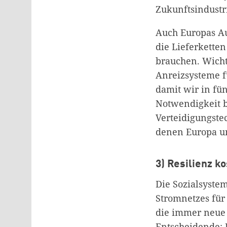
Zukunftsindustr
Auch Europas Au
die Lieferkette
brauchen. Wichti
Anreizsysteme fü
damit wir in fü
Notwendigkeit b
Verteidigungste
denen Europa un
3) Resilienz k
Die Sozialsystem
Stromnetzes für 
die immer neue K
Entscheidende: 