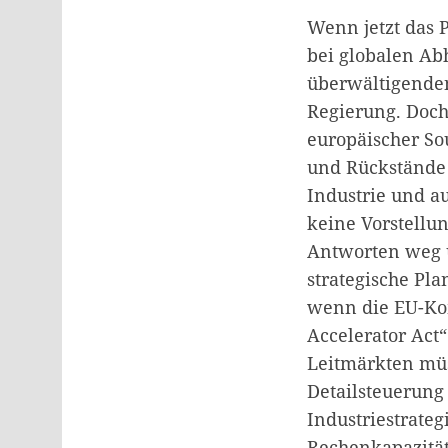
Wenn jetzt das P
bei globalen Ab
überwältigenden
Regierung. Doch
europäischer So
und Rückstände 
Industrie und a
keine Vorstellu
Antworten weg 
strategische Pla
wenn die EU-Kom
Accelerator Act
Leitmärkten müs
Detailsteuerung
Industriestrateg
Rechenkapazitäte