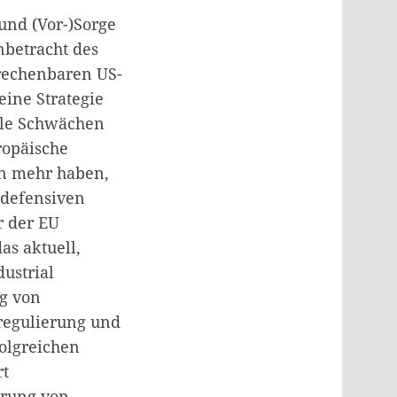
und (Vor-)Sorge
nbetracht des
rechenbaren US-
eine Strategie
elle Schwächen
ropäische
en mehr haben,
 defensiven
r der EU
as aktuell,
ustrial
g von
rregulierung und
folgreichen
rt
ierung von