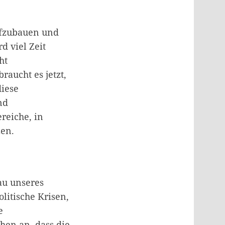
ufzubauen und
d viel Zeit
ht
raucht es jetzt,
diese
nd
reiche, in
zen.
au unseres
litische Krisen,
e
hen an, dass die