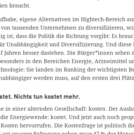
ien braucht.
fhabe, eigene Alternativen im Hightech-Bereich a
n von tausenden Unternehmen zu diversifizieren, wir
g ist, dass die Politik die Richtung vorgibt: Es brauc
r Unabhängigkeit und Diversifizierung. Und diese b
nf Jahren besser dastehen. Die Bürger*innen sehen 
esonders in den Bereichen Energie, Arzneimittel u
chnologie: Sie landen im Ranking der wichtigsten Be
abhängiger werden muss, auf den ersten drei Plät
ostet. Nichts tun kostet mehr.
e in einer alternden Gesellschaft: kosten. Der Ausb
die Energiewende: kostet. Und jetzt auch noch geopo
osten hervorrufen. Die Kostenfrage ist politisch di
Laut unserer Befragung geben zwar 47 % der Mensc