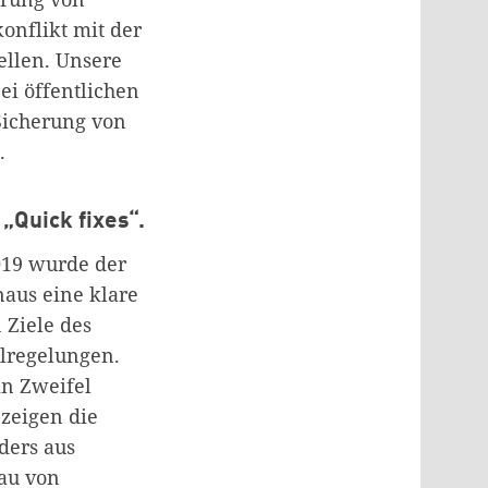
onflikt mit der
ellen. Unsere
ei öffentlichen
Sicherung von
.
 „Quick fixes“.
2019 wurde der
naus eine klare
 Ziele des
ilregelungen.
in Zweifel
zeigen die
ders aus
au von