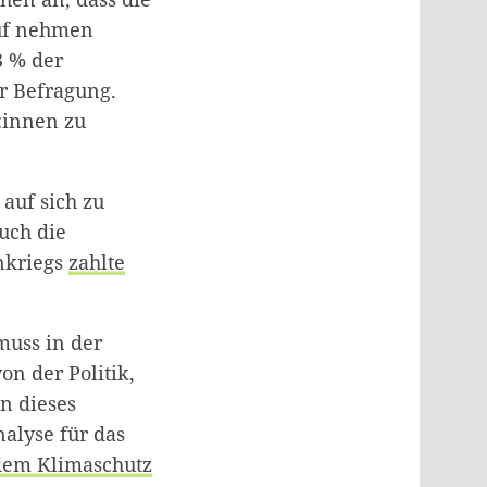
auf nehmen
3 % der
r Befragung.
:innen zu
auf sich zu
uch die
ankriegs
zahlte
muss in der
n der Politik,
n dieses
nalyse für das
dem Klimaschutz