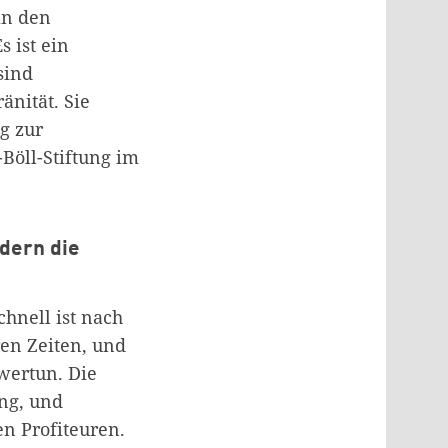
an den
 ist ein
sind
änität. Sie
g zur
Böll-Stiftung im
ndern die
hnell ist nach
ren Zeiten, und
hwertun. Die
ung, und
en Profiteuren.