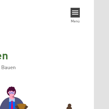
Menü
en
s Bauen