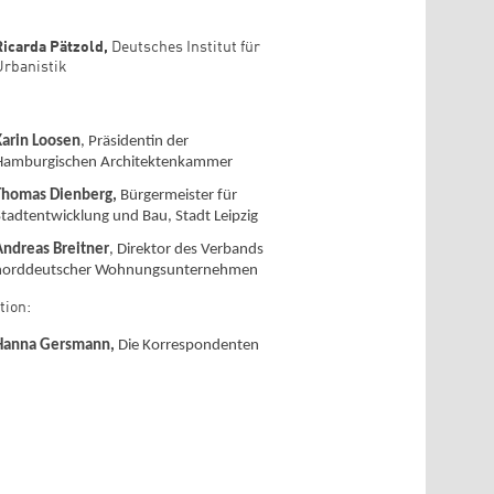
Ricarda Pätzold,
Deutsches Institut für
Urbanistik
Karin Loosen
, Präsidentin der
Hamburgischen Architektenkammer
Thomas Dienberg,
Bürgermeister für
Stadtentwicklung und Bau, Stadt
Leipzig
Andreas Breitner
, Direktor des Verbands
norddeutscher Wohnungsunternehmen
tion:
Hanna Gersmann,
Die Korrespondenten