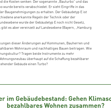
d die Kosten senken: Der sogenannte „Bauturbo“ und das
 wurde bereits verabschiedet. Er sieht Eingriffe in das
Zum Warenkorb hinzugefügt:
ller Baugenehmigungen zu erhalten. Der Gebäudetyp E ist
schiedene anerkannte Regeln der Technik oder der
Bundesebene wurde der Gebäudetyp E noch nicht Gesetz,
 gibt es aber vereinzelt auf Landesebene (Bayern, „Hamburg
weiter lesen
Zum Warenkorb
irkungen dieser Änderungen auf Kommunen, Bauherren und
bezahlbaren Wohnraum und nachhaltiges Bauen beitragen. Wie
nungskultur? Tragen beide Instrumente zu mehr
Wohnungsneubau überhaupt auf die Schaffung bezahlbarer
ehender Gebäude einen Turbo?
er im Gebäudebestand: Gehen Klimas
bezahlbares Wohnen zusammen?