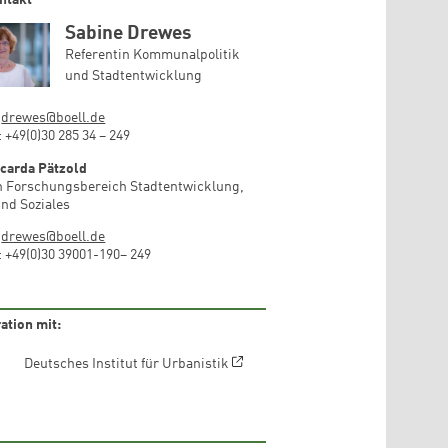
ntakt
Sabine Drewes
Referentin Kommunalpolitik
und Stadtentwicklung
:
drewes@boell.de
: +49(0)30 285 34 – 249
icarda Pätzold
in Forschungsbereich Stadtentwicklung,
nd Soziales
:
drewes@boell.de
: +49(0)30 39001-190– 249
ation mit:
Deutsches Institut für Urbanistik