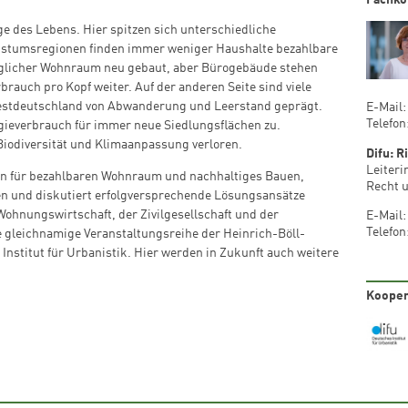
Fachko
e des Lebens. Hier spitzen sich unterschiedliche
hstumsregionen finden immer weniger Haushalte bezahlbare
glicher Wohnraum neu gebaut, aber Bürogebäude stehen
rbrauch pro Kopf weiter. Auf der anderen Seite sind viele
estdeutschland von Abwanderung und Leerstand geprägt.
E-Mail
Telefon
ieverbrauch für immer neue Siedlungsflächen zu.
Biodiversität und Klimaanpassung verloren.
Difu: R
Leiter
en für bezahlbaren Wohnraum und nachhaltiges Bauen,
Recht u
en und diskutiert erfolgversprechende Lösungsansätze
ohnungswirtschaft, der Zivilgesellschaft und der
E-Mail
Telefon
e gleichnamige Veranstaltungsreihe der Heinrich-Böll-
Institut für Urbanistik. Hier werden in Zukunft auch weitere
Kooper