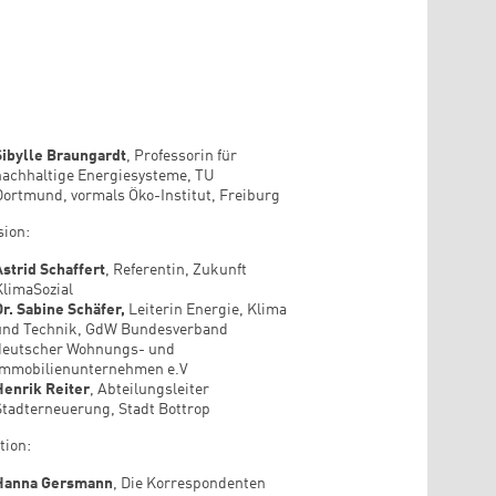
Sibylle Braungardt
, Professorin für
nachhaltige Energiesysteme, TU
Dortmund, vormals Öko-Institut, Freiburg
sion:
Astrid Schaffert
, Referentin, Zukunft
KlimaSozial
Dr. Sabine Schäfer,
Leiterin Energie, Klima
und Technik, GdW Bundesverband
deutscher Wohnungs- und
Immobilienunternehmen e.V
Henrik Reiter
, Abteilungsleiter
Stadterneuerung, Stadt Bottrop
tion:
Hanna Gersmann
, Die Korrespondenten