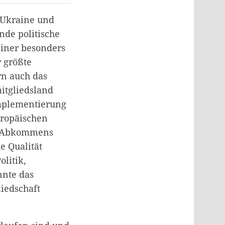
 Ukraine und
de politische
einer besonders
 größte
rn auch das
itgliedsland
Implementierung
uropäischen
es Abkommens
 Qualität
olitik,
nnte das
iedschaft