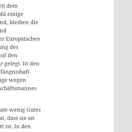
eit dem
hl einige
nd, bleiben die
und
er Europäischen
ung des
auf den
r gelegt. In den
efängnishaft
lage wegen
eschäftsmannes
nate wenig Gutes
t, dass sie an
 ist. In den