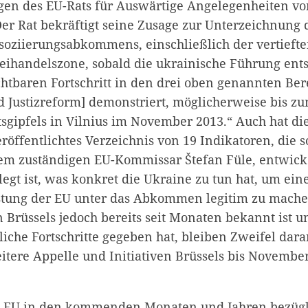
gen des EU-Rats für Auswärtige Angelegenheiten v
Der Rat bekräftigt seine Zusage zur Unterzeichnung 
soziierungsabkommens, einschließlich der vertieft
ihandelszone, sobald die ukrainische Führung ent
htbaren Fortschritt in den drei oben genannten Ber
d Justizreform] demonstriert, möglicherweise bis 
tsgipfels in Vilnius im November 2013.“ Auch hat d
röffentlichtes Verzeichnis von 19 Indikatoren, die so
m zuständigen EU-Kommissar Štefan Füle, entwick
elegt ist, was konkret die Ukraine zu tun hat, um ein
istung der EU unter das Abkommen legitim zu mache
Brüssels jedoch bereits seit Monaten bekannt ist u
che Fortschritte gegeben hat, bleiben Zweifel dara
itere Appelle und Initiativen Brüssels bis November
ie EU in den kommenden Monaten und Jahren bezügl