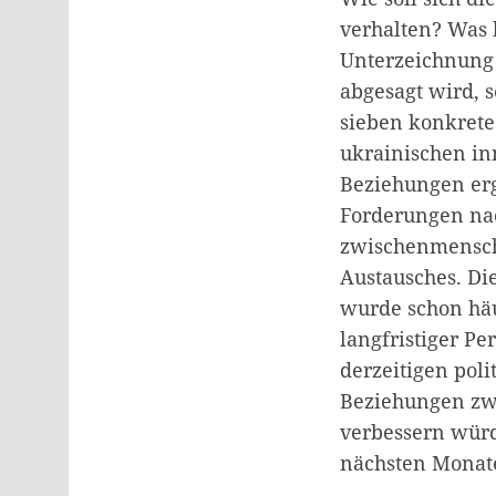
verhalten? Was 
Unterzeichnung 
abgesagt wird, 
sieben konkrete
ukrainischen in
Beziehungen erg
Forderungen nac
zwischenmenschl
Austausches. Di
wurde schon häu
langfristiger Pe
derzeitigen poli
Beziehungen zwi
verbessern würd
nächsten Monat