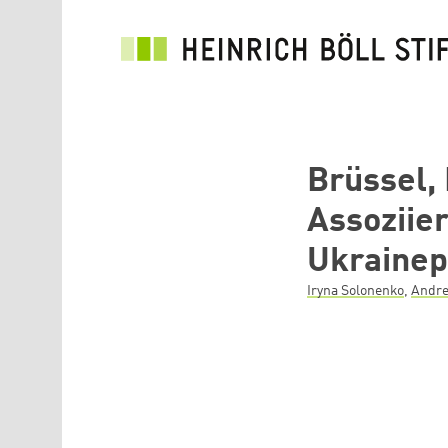
Direkt zum Inhalt
Brüssel,
Assoziier
Ukrainep
Iryna Solonenko
,
Andr