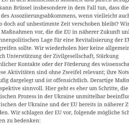
kann Brüssel insbesondere in dem Fall tun, dass die
des Assoziierungsabkommens, wenn vielleicht auch
so doch auf unbestimmte Zeit verschoben bleibt? Wi
 Maßnahmen vor, die die EU in näherer Zukunft un
nnenpolitischen Lage für eine Revitalisierung der 
reifen sollte. Wir wiederholen hier keine allgemei
h Unterstützung der Zivilgesellschaft, Stärkung
icher Kontakte oder der Förderung des wissenscha
ese Aktivitäten sind ohne Zweifel relevant; ihre No
fig dargelegt und ist offensichtlich. Derartige Ma
rspektive sinnvoll. Hier geht es eher um Schritte, die
tischen Prozess in der Ukraine unmittelbar beeinflu
schen der Ukraine und der EU bereits in näherer 
en. Wir schlagen der EU vor, folgende mögliche Sch
en zu bedenken: