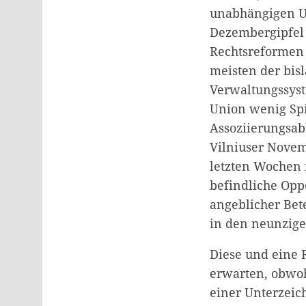
unabhängigen Uk
Dezembergipfel
Rechtsreformen 
meisten der bis
Verwaltungssyst
Union wenig Spi
Assoziierungsa
Vilniuser Novem
letzten Wochen i
befindliche Opp
angeblicher Bet
in den neunzige
Diese und eine 
erwarten, obwoh
einer Unterzeic