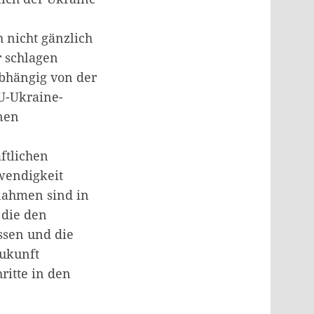
 nicht gänzlich
r schlagen
bhängig von der
EU-Ukraine-
nen
ftlichen
twendigkeit
ßnahmen sind in
 die den
ssen und die
Zukunft
ritte in den