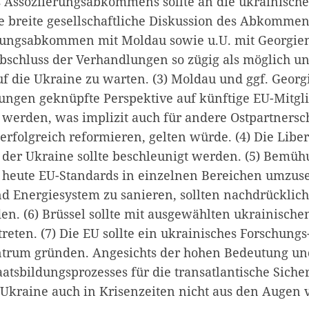
 Assoziierungsabkommens sollte an die ukrainische 
 breite gesellschaftliche Diskussion des Abkommen
erungsabkommen mit Moldau sowie u.U. mit Georgien
bschluss der Verhandlungen so zügig als möglich un
f die Ukraine zu warten. (3) Moldau und ggf. Georgi
ungen geknüpfte Perspektive auf künftige EU-Mitgli
t werden, was implizit auch für andere Ostpartnersc
 erfolgreich reformieren, gelten würde. (4) Die Libe
 der Ukraine sollte beschleunigt werden. (5) Bemü
s heute EU-Standards in einzelnen Bereichen umzuse
d Energiesystem zu sanieren, sollten nachdrücklich
en. (6) Brüssel sollte mit ausgewählten ukrainische
treten. (7) Die EU sollte ein ukrainisches Forschungs
trum gründen. Angesichts der hohen Bedeutung un
atsbildungsprozesses für die transatlantische Siche
 Ukraine auch in Krisenzeiten nicht aus den Augen v