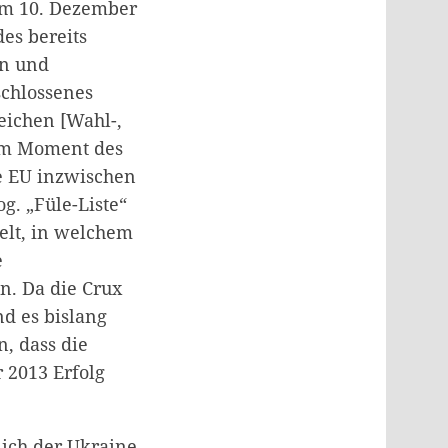
om 10. Dezember
des bereits
en und
schlossenes
eichen [Wahl-,
zum Moment des
ie EU inzwischen
g. „Füle-Liste“
elt, in welchem
e
n. Da die Crux
nd es bislang
n, dass die
 2013 Erfolg
ich der Ukraine