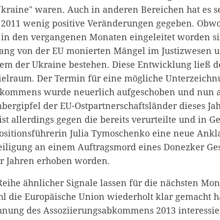
raine" waren. Auch in anderen Bereichen hat es s
 2011 wenig positive Veränderungen gegeben. Obwo
in den vergangenen Monaten eingeleitet worden si
lang von der EU monierten Mängel im Justizwesen 
em der Ukraine bestehen. Diese Entwicklung ließ d
elraum. Der Termin für eine mögliche Unterzeichn
bkommens wurde neuerlich aufgeschoben und nun 
bergipfel der EU-Ostpartnerschaftsländer dieses Jah
st allerdings gegen die bereits verurteilte und in G
ositionsführerin Julia Tymoschenko eine neue Ank
eiligung an einem Auftragsmord eines Donezker G
r Jahren erhoben worden.
Reihe ähnlicher Signale lassen für die nächsten Mo
l die Europäische Union wiederholt klar gemacht ha
hnung des Assoziierungsabkommens 2013 interessiert