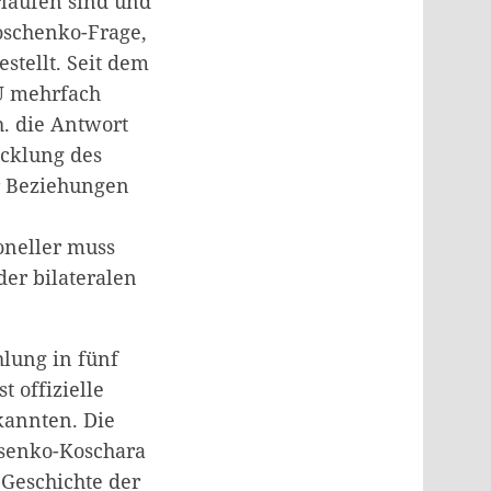
laufen sind und
oschenko-Frage,
stellt. Seit dem
U mehrfach
h. die Antwort
icklung des
er Beziehungen
oneller muss
der bilateralen
lung in fünf
t offizielle
kannten. Die
ssenko-Koschara
 Geschichte der