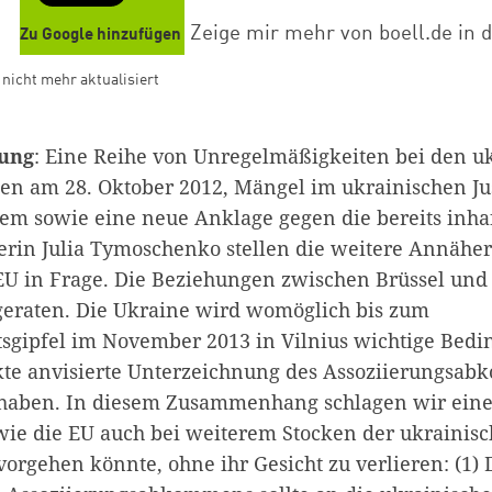
3
Zeige mir mehr von boell.de in 
Zu Google hinzufügen
d nicht mehr aktualisiert
ung
: Eine Reihe von Unregelmäßigkeiten bei den u
n am 28. Oktober 2012, Mängel im ukrainischen J
em sowie eine neue Anklage gegen die bereits inhaf
erin Julia Tymoschenko stellen die weitere Annähe
EU in Frage. Die Beziehungen zwischen Brüssel und
geraten. Die Ukraine wird womöglich bis zum
tsgipfel im November 2013 in Vilnius wichtige Bedi
te anvisierte Unterzeichnung des Assoziierungsab
t haben. In diesem Zusammenhang schlagen wir ein
 wie die EU auch bei weiterem Stocken der ukrainis
orgehen könnte, ohne ihr Gesicht zu verlieren: (1) 