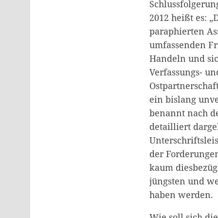
Schlussfolgerun
2012 heißt es: „
paraphierten As
umfassenden Fre
Handeln und sic
Verfassungs- un
Ostpartnerschaf
ein bislang unve
benannt nach de
detailliert darg
Unterschriftsle
der Forderungen 
kaum diesbezügli
jüngsten und we
haben werden.
Wie soll sich d