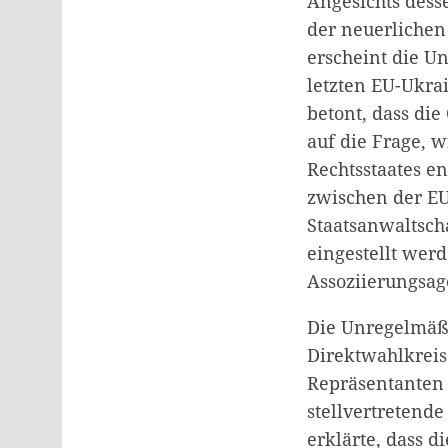
Angesichts dess
der neuerlichen
erscheint die U
letzten EU-Ukra
betont, dass di
auf die Frage, w
Rechtsstaates e
zwischen der EU
Staatsanwaltscha
eingestellt werd
Assoziierungsag
Die Unregelmäßi
Direktwahlkreise
Repräsentanten 
stellvertretend
erklärte, dass 