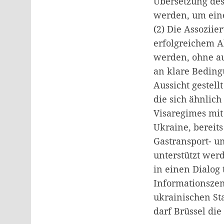
Übersetzung des
werden, um eine
(2) Die Assozii
erfolgreichem A
werden, ohne au
an klare Beding
Aussicht gestell
die sich ähnlich
Visaregimes mit
Ukraine, bereit
Gastransport- un
unterstützt werd
in einen Dialog 
Informationszen
ukrainischen Sta
darf Brüssel die