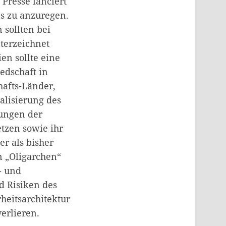
Presse lanciert
s zu anzuregen.
 sollten bei
terzeichnet
en sollte eine
edschaft in
hafts-Länder,
ralisierung des
hungen der
tzen sowie ihr
er als bisher
n „Oligarchen“
- und
d Risiken des
rheitsarchitektur
erlieren.