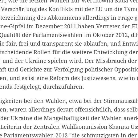
en, wie die letzten Wahlen zur Werchowna Rada ver
 Verschärfung des Konflikts mit der EU um die Tym
nterzeichnung des Abkommens allerdings in Frage ge
ine-Gipfel im Dezember 2011 haben Vertreter der E
e Qualität der Parlamentswahlen im Oktober 2012, d.
ie fair, frei und transparent sie ablaufen, und Entw
ntscheidende Rollen für die weitere Entwicklung d
 und der Ukraine spielen wird. Der Missbrauch der
ft und Gerichte zur Verfolgung politischer Oppositi
en, und es ist eine Reform des Justizwesens, wie in 
enda festgelegt, durchzuführen.
gkeiten bei den Wahlen, etwa bei der Stimmauszäh
n, waren allerdings derart offensichtlich, dass selbs
der Ukraine die Mangelhaftigkeit der Wahlen aner
e Leiterin der Zentralen Wahlkommission Shanna U
die Parlamentswahlen 2012 "die schmutzigsten in der