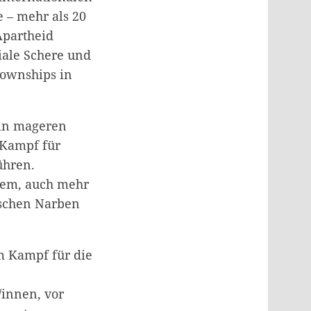
 – mehr als 20
 Apartheid
ziale Schere und
Townships in
hin mageren
 Kampf für
ühren.
lem, auch mehr
ischen Narben
m Kampf für die
/innen, vor