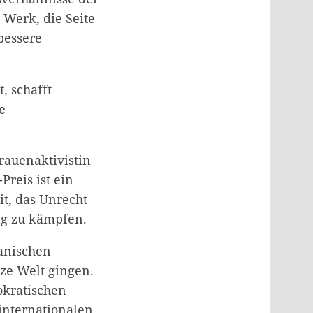
 Werk, die Seite
bessere
, schafft
e
rauenaktivistin
Preis ist ein
it, das Unrecht
ng zu kämpfen.
kanischen
ze Welt gingen.
okratischen
 internationalen