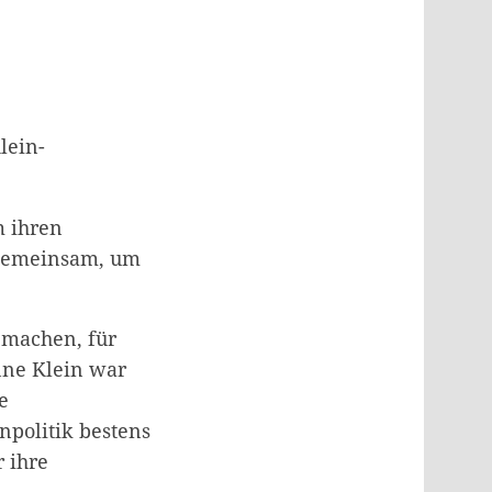
lein-
m ihren
 gemeinsam, um
 machen, für
nne Klein war
e
npolitik bestens
r ihre