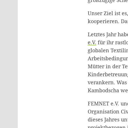
großzügige Sch
Unser Ziel ist e
kooperieren. Das
Letztes Jahr ha
e.V.
für ihr rast
globalen Textili
Arbeitsbedingun
Mütter in der Te
Kinderbetreuung
verankern. Was f
Kambodscha weit
FEMNET e.V. und
Organisation Ci
dieses Jahres u
projektbezogen i