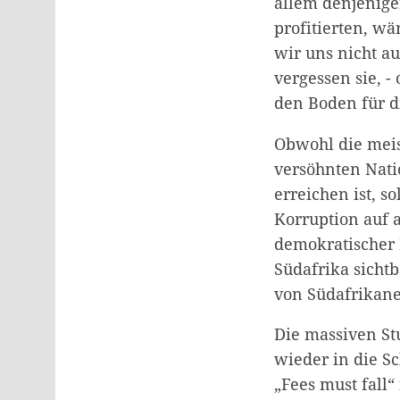
allem denjenige
profitierten, wä
wir uns nicht au
vergessen sie, 
den Boden für di
Obwohl die meis
versöhnten Natio
erreichen ist, s
Korruption auf 
demokratischer 
Südafrika sicht
von Südafrikane
Die massiven S
wieder in die S
„Fees must fall