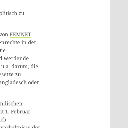
olitisch zu
 von
FEMNET
nrechte in der
Die
nd werdende
 u.a. darum, die
setze zu
 Bangladesch oder
indischen
t 1. Februar
uch
sverhältnisse der