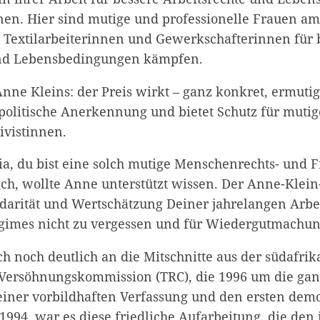
nnen. Hier sind mutige und professionelle Frauen am
n Textilarbeiterinnen und Gewerkschafterinnen für 
und Lebensbedingungen kämpfen.
ne Kleins: der Preis wirkt – ganz konkret, ermutigt
 politische Anerkennung und bietet Schutz für mutig
ivistinnen.
a, du bist eine solch mutige Menschenrechts- und F
ch, wollte Anne unterstützt wissen. Der Anne-Klein-
idarität und Wertschätzung Deiner jahrelangen Arbe
gimes nicht zu vergessen und für Wiedergutmachu
ch noch deutlich an die Mitschnitte aus der südafri
Versöhnungskommission (TRC), die 1996 um die gan
ner vorbildhaften Verfassung und den ersten dem
994, war es diese friedliche Aufarbeitung, die den