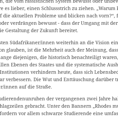
n, die vom rassistischen System bewusst oder unbe
re es lieber, einen Schlussstrich zu ziehen. „Warum
f die aktuellen Probleme und blicken nach vorn?“, f
- oder verdrängen bewusst - dass der Umgang mit de
e Gestaltung der Zukunft bereitet.
ten Südafrikaner/innen weiterhin an die Vision ein
n glauben, ist die Mehrheit auch der Meinung, dass
olange diejenigen, die historisch benachteiligt waren
allen Ebenen des Staates und die systematische Aus
Institutionen verhindern heute, dass sich Lebensb
bar verbessern. Die Wut und Enttäuschung darüber t
r/innen auf die Straße.
tudierendenunruhen der vergangenen zwei Jahre ha
chlagzeilen gebracht. Unter den Bannern „Rhodes mu
“ fordern vor allem schwarze Studierende eine umfa