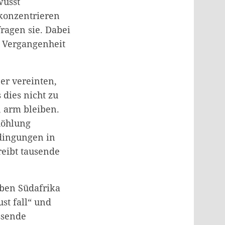
wusst
 konzentrieren
ragen sie. Dabei
r Vergangenheit
er vereinten,
 dies nicht zu
, arm bleiben.
höhlung
edingungen in
reibt tausende
ben Südafrika
st fall“ und
ssende