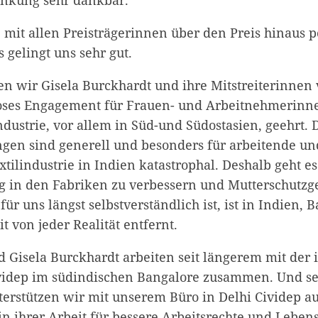
enkung sehr dankbar.
s, mit allen Preisträgerinnen über den Preis hinaus p
 gelingt uns sehr gut.
ben wir Gisela Burckhardt und ihre Mitstreiterinnen
loses Engagement für Frauen- und Arbeitnehmerinne
ndustrie, vor allem in Süd-und Südostasien, geehrt. 
gen sind generell und besonders für arbeitende u
xtilindustrie in Indien katastrophal. Deshalb geht es
 in den Fabriken zu verbessern und Mutterschutzge
ür uns längst selbstverständlich ist, ist in Indien,
 von jeder Realität entfernt.
 Gisela Burckhardt arbeiten seit längerem mit der 
videp im südindischen Bangalore zusammen. Und sei
nterstützen wir mit unserem Büro in Delhi Cividep a
n ihrer Arbeit für bessere Arbeitsrechte und Leben