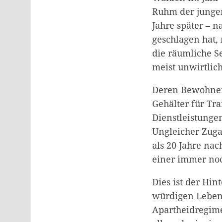
Ruhm der jungen
Jahre später – n
geschlagen hat, 
die räumliche S
meist unwirtlic
Deren Bewohner/
Gehälter für Tr
Dienstleistunge
Ungleicher Zuga
als 20 Jahre na
einer immer noch
Dies ist der Hi
würdigen Leben
Apartheidregime