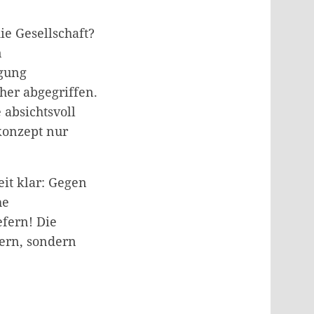
ie Gesellschaft?
n
gung
üher abgegriffen.
 absichtsvoll
konzept nur
eit klar: Gegen
he
efern! Die
mern, sondern