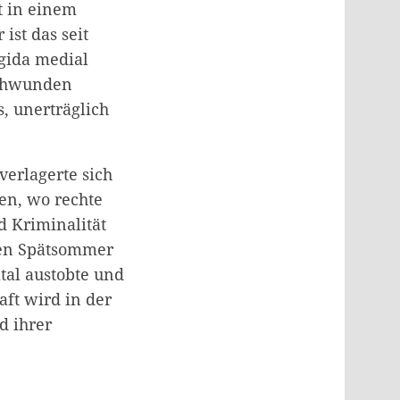
t in einem
ist das seit
gida medial
schwunden
s, unerträglich
erlagerte sich
en, wo rechte
d Kriminalität
den Spätsommer
tal austobte und
aft wird in der
d ihrer