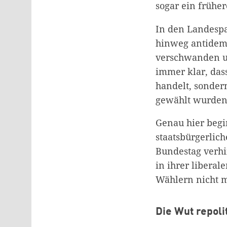
sogar ein frühe
In den Landesp
hinweg antidemo
verschwanden un
immer klar, das
handelt, sonder
gewählt wurden 
Genau hier begi
staatsbürgerlic
Bundestag verhin
in ihrer libera
Wählern nicht m
Die Wut repolit