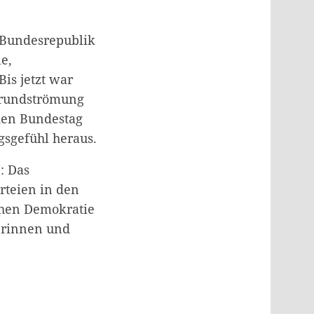
 Bundesrepublik
e,
is jetzt war
 Grundströmung
 den Bundestag
sgefühl heraus.
: Das
rteien in den
ichen Demokratie
lerinnen und