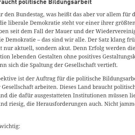
aucht politische Bildungsarbeit
r den Bundestag, was heißt das aber vor allem für d
ie liberale Demokratie steht vor einer ihrer größte
weiter lesen
Zum Warenkorb
en seit dem Fall der Mauer und der Wiedervereini
e Demokratie – das sind wir alle. Der Satz klang fr
ht nur aktuell, sondern akut. Denn Erfolg werden die
tion lebenden Gestalten ohne positives Gestaltungs
 sich die Spaltung der Gesellschaft vertieft.
ektive ist der Auftrag für die politische Bildungsarb
 Gesellschaft arbeiten. Dieses Land braucht politisc
nd die dafür ausgestatteten Institutionen müssen li
ind riesig, die Herausforderungen auch. Nicht jam
wichtig: