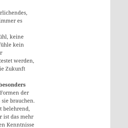
rlichendes,
 immer es
ühl, keine
fühle kein
r
testet werden,
ie Zukunft
 besonders
e Formen der
 sie brauchen.
t belehrend,
r ist das mehr
hen Kenntnisse