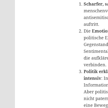
Scharfer, 
menschenve
antisemiti
auftritt.
Die
Emotio
politische 
Gegenstand 
Sentimental
die aufklär
verbinden.
Politik erk
intensiv
: I
Information
Aber politi
nicht pater
eine Bewegu