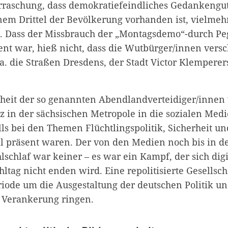
erraschung, dass demokratiefeindliches Gedankengu
inem Drittel der Bevölkerung vorhanden ist, vielmehr 
. Dass der Missbrauch der „Montagsdemo“-durch Pe
ent war, hieß nicht, dass die Wutbürger/innen ver
a. die Straßen Dresdens, der Stadt Victor Klemperer
eit der so genannten Abendlandverteidiger/innen v
z in der sächsischen Metropole in die sozialen Medi
ls bei den Themen Flüchtlingspolitik, Sicherheit un
l präsent waren. Der von den Medien noch bis in 
schlaf war keiner – es war ein Kampf, der sich digi
tag nicht enden wird. Eine repolitisierte Gesellsch
de um die Ausgestaltung der deutschen Politik un
 Verankerung ringen.
Zum Warenkorb hinzugefügt: