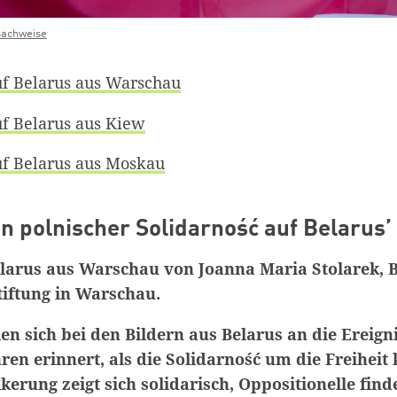
nachweise
uf Belarus aus Warschau
uf Belarus aus Kiew
uf Belarus aus Moskau
on polnischer Solidarno
ść auf Belarus’
Belarus aus Warschau
von Joanna Maria Stolarek, B
tiftung in Warschau.
len sich bei den Bildern aus Belarus an die Ereign
ren erinnert, als die Solidarno
ść
um die Freiheit 
kerung zeigt sich solidarisch, Oppositionelle fin