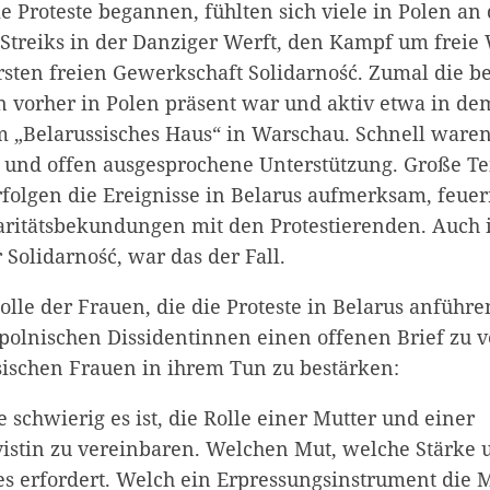
ie Proteste begannen, fühlten sich viele in Polen a
e Streiks in der Danziger Werft, den Kampf um freie
sten freien Gewerkschaft Solidarno
ść
. Zumal die b
n vorher in Polen präsent war und aktiv etwa in de
 „Belarussisches Haus“ in Warschau. Schnell waren
und offen ausgesprochene Unterstützung. Große Tei
folgen die Ereignisse in Belarus aufmerksam, feuer
idaritätsbekundungen mit den Protestierenden. Auch 
r Solidarno
ść, war das der Fall.
lle der Frauen, die die Proteste in Belarus anführe
polnischen Dissidentinnen einen offenen Brief zu v
sischen Frauen in ihrem Tun zu bestärken:
 schwierig es ist, die Rolle einer Mutter und einer
vistin zu vereinbaren. Welchen Mut, welche Stärke 
es erfordert. Welch ein Erpressungsinstrument die M