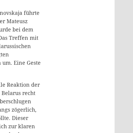
anovskaja führte
ter Mateusz
wurde bei dem
Das Treffen mit
larussischen
gten
a um. Eine Geste
lle Reaktion der
Belarus recht
überschlugen
ngs zögerlich,
lte. Dieser
ich zur klaren