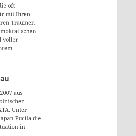
ie oft
ir mit Ihren
Ihren Träumen
emokratischen
 voller
Ihrem
hau
 2007 aus
polnischen
XTA. Unter
apan Pucila die
tuation in