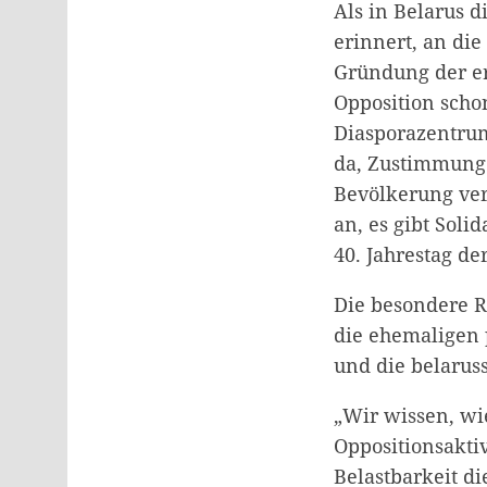
Als in Belarus d
erinnert, an di
Gründung der er
Opposition scho
Diasporazentrum
da, Zustimmung 
Bevölkerung ver
an, es gibt Sol
40. Jahrestag de
Die besondere Ro
die ehemaligen 
und die belarus
„Wir wissen, wie
Oppositionsakti
Belastbarkeit di