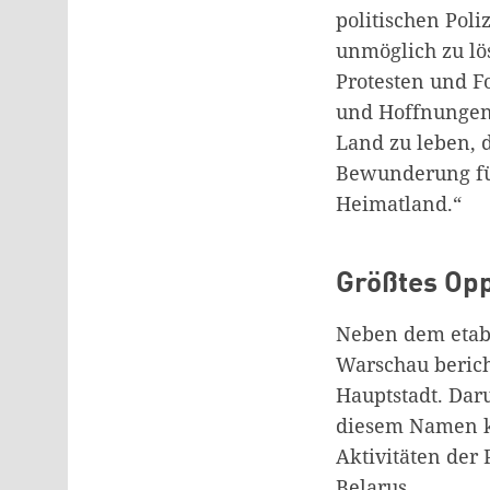
politischen Poli
unmöglich zu lö
Protesten und F
und Hoffnungen 
Land zu leben, 
Bewunderung für
Heimatland.“
Größtes Op
Neben dem etabl
Warschau berich
Hauptstadt. Dar
diesem Namen ko
Aktivitäten der
Belarus.