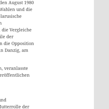
n den August 1980
 Wahlen und die
elarusische
m
 die Vergleiche
le der
n die Opposition
in Danzig, am
n, veranlasste
eröffentlichen
und
utterrolle der