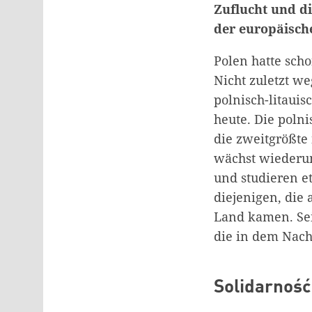
Zuflucht und di
der europäische
Polen hatte sch
Nicht zuletzt w
polnisch-litauis
heute. Die poln
die zweitgrößte
wächst wiederum
und studieren e
diejenigen, die 
Land kamen. Sei
die in dem Nach
Solidarno
ść