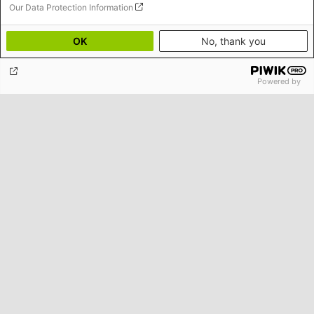
Our Data Protection Information
OK
No, thank you
Powered by
Frankreich außer sich
Das Parlament hat die Verlängerung des Ausnahmezustands um drei
Monate beschlossen, außenpolitische Koordinaten verschieben sich
seit dem Anschlag rasant. Was passiert da gerade in Frankreich?
Jens Althoff
Unseren Newsletter abonnieren