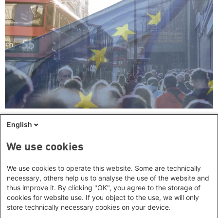
English
Dossier: Die EU nach dem Brexit
Dossier
Die Debatte hatte seit Monaten das Land gespalten. Nun
We use cookies
haben die Britinnen und Briten entschieden: Großbritannien wird die
EU verlassen. Welche politischen Folgen hat der Brexit für die
Zukunft der EU? Unser Dossier gibt Antworten.
We use cookies to operate this website. Some are technically
necessary, others help us to analyse the use of the website and
thus improve it. By clicking "OK", you agree to the storage of
cookies for website use. If you object to the use, we will only
store technically necessary cookies on your device.