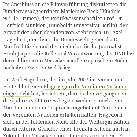
Im Anschluss an die Filmvorführung diskutierten die
Bundestagsabgeordnete Marieluise Beck (Bündnis
90/Die Grünen), der Politikwissenschaftler Prof. Dr.
Herfried Münkler (Humboldt-Universität Berlin), der
Anwalt der Überlebenden von Srebrenica, Dr. Axel
Hagedorn, der deutsche Bundeswehrgeneral a.D.
Manfred Eisele und der niederländische Journalist
Huub Jaspers die Rolle und Verantwortung der UNO bei
den schlimmsten Massakern auf europäischem Boden
nach dem Zweiten Weltkrieg.
Dr. Axel Hagedorn, der im Jahr 2007 im Namen der
Hinterbliebenen
Klage gegen die Vereinten Nationen
eingereicht
hat, berichtete, dass in den vergangenen
drei Jahren seit Prozessbeginn weder er noch seine
Mandantinnen ein Gesprächsangebot mit Vertretern
der Vereinten Nationen erhalten hätten. Hagedorn
sieht in der fehlenden Kontrolle der Weltorganisation
durch externe Gerichte einen Freifahrtschein, auch in
Zukunft bei Massakern nur „tatenlos zuzusehen“. Er