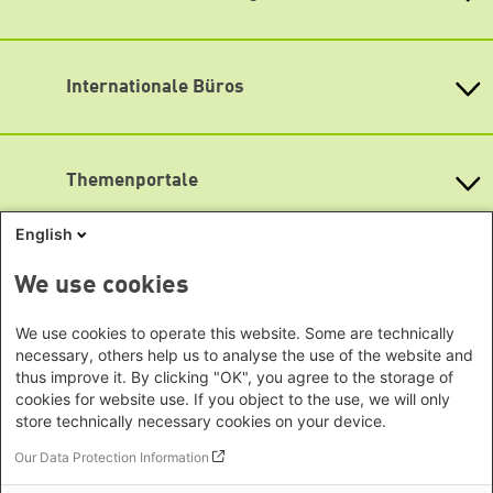
Fon: (030) 285 34-0
Heinrich-Böll-Stiftung e.V.
Fax: (030) 285 34-109
Bundesstiftung
info@boell.de
Internationale Büros
Heinrich-Böll-Stiftungen in den
Öffnungszeiten
Bundesländern
Asien
Montag bis Freitag
Baden-Württemberg
9:00 Uhr bis 20:00 Uhr
Büro Peking - China
Bayern
Themenportale
Büro Neu-Delhi - Indien
Lageplan
Berlin
Büro Phnom Penh - Kambodscha
Brandenburg
Barrierefreiheit
KommunalWiki
English
Büro Südostasien
Heimatkunde
Bremen
Newsletter abonnieren
Grüne Akademie
Büro Seoul - Ostasien | Globaler
Mediatheken
Hamburg
We use cookies
Gunda-Werner-Institut
Dialog
Hessen
GreenCampus Weiterbildung
Info Hub Plastic
Afrika
Archiv Grünes Gedächtnis
Mecklenburg-Vorpommern
We use cookies to operate this website. Some are technically
Antifeminismus begegnen
Studienwerk
Büro Horn von Afrika -
necessary, others help us to analyse the use of the website and
Gender Mediathek
Niedersachsen
Grüne Websites
thus improve it. By clicking "OK", you agree to the storage of
Somalia/Somaliland, Sudan,
Nordrhein-Westfalen
cookies for website use. If you object to the use, we will only
Äthiopien
Bündnis 90 / Die Grünen
Rheinland-Pfalz
store technically necessary cookies on your device.
Bundestagsfraktion
Büro Nairobi - Kenia, Uganda,
Saarland
European Greens
Our Data Protection Information
Tansania
Social Links
Sachsen
Die Grünen im Europäischen Parlament
Büro Abuja - Nigeria