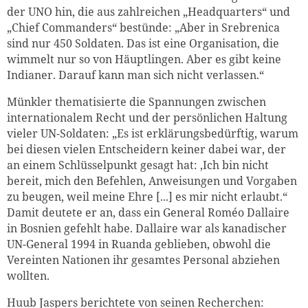
der UNO hin, die aus zahlreichen „Headquarters“ und
„Chief Commanders“ bestünde: „Aber in Srebrenica
sind nur 450 Soldaten. Das ist eine Organisation, die
wimmelt nur so von Häuptlingen. Aber es gibt keine
Indianer. Darauf kann man sich nicht verlassen.“
Münkler thematisierte die Spannungen zwischen
internationalem Recht und der persönlichen Haltung
vieler UN-Soldaten: „Es ist erklärungsbedürftig, warum
bei diesen vielen Entscheidern keiner dabei war, der
an einem Schlüsselpunkt gesagt hat: ‚Ich bin nicht
Zum Warenkorb hinzugefüg
bereit, mich den Befehlen, Anweisungen und Vorgaben
zu beugen, weil meine Ehre [...] es mir nicht erlaubt.“
Damit deutete er an, dass ein General Roméo Dallaire
in Bosnien gefehlt habe. Dallaire war als kanadischer
UN-General 1994 in Ruanda geblieben, obwohl die
weiter lesen
Zum Warenkorb
Vereinten Nationen ihr gesamtes Personal abziehen
wollten.
Huub Jaspers berichtete von
seinen Recherchen
: