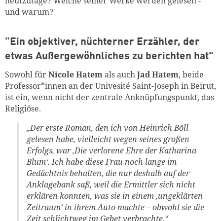
heutzutage? Welche seiner Werke werden gelesen -
und warum?
"Ein objektiver, nüchterner Erzähler, der
etwas Außergewöhnliches zu berichten hat"
Sowohl für
Nicole Hatem
als auch
Jad Hatem
, beide
Professor*innen an der Univesité Saint-Joseph in Beirut,
ist ein, wenn nicht der zentrale Anknüpfungspunkt, das
Religiöse.
„Der erste Roman, den ich von Heinrich Böll
gelesen habe, vielleicht wegen seines großen
Erfolgs, war ‚Die verlorene Ehre der Katharina
Blum‘. Ich habe diese Frau noch lange im
Gedächtnis behalten, die nur deshalb auf der
Anklagebank saß, weil die Ermittler sich nicht
erklären konnten, was sie in einem ‚ungeklärten
Zeitraum‘ in ihrem Auto machte – obwohl sie die
Zeit schlichtweg im Gebet verbrachte,“