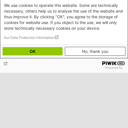
We use cookies to operate this website. Some are technically
necessary, others help us to analyse the use of the website and
thus improve it. By clicking "OK", you agree to the storage of
Willkommen in der Fremdheit
cookies for website use. If you object to the use, we will only
In der Einwanderungsgesellschaft muss Schule es verstehen, mit
store technically necessary cookies on your device.
Fremden und mit Fremdheit umzugehen. Wenn das gelingt, kann sie
zu einem Ort werden, an dem Bindung entsteht – zum Gewinn aller.
Our Data Protection Information
Philip Mohamed Al-Khazan
OK
No, thank you
Powered by
Unseren Newsletter abonnieren
Böll News ist der monatliche Newsletter der Stiftung, der Sie über
aktuelle Themen, Veranstaltungen und Publikationen der Stiftung
informiert.
Kontakt/Anfahrt