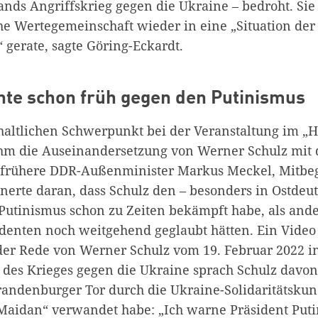
ands Angriffskrieg gegen die Ukraine – bedroht. Sie
che Wertegemeinschaft wieder in eine „Situation der
“ gerate, sagte Göring-Eckardt.
te schon früh gegen den Putinismus
haltlichen Schwerpunkt bei der Veranstaltung im „H
m die Auseinandersetzung von Werner Schulz mit d
r frühere DDR-Außenminister Markus Meckel, Mitbe
nnerte daran, dass Schulz den – besonders in Ostdeu
Putinismus schon zu Zeiten bekämpft habe, als and
identen noch weitgehend geglaubt hätten. Ein Vide
 der Rede von Werner Schulz vom 19. Februar 2022 in
 des Krieges gegen die Ukraine sprach Schulz davon,
randenburger Tor durch die Ukraine-Solidaritätsku
Maidan“ verwandet habe: „Ich warne Präsident Puti