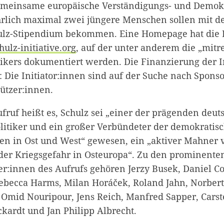
gemeinsame europäische Verständigungs- und Demok
hrlich maximal zwei jüngere Menschen sollen mit d
lz-Stipendium bekommen. Eine Homepage hat die In
lz-initiative.org
, auf der unter anderem die „mit
ikers dokumentiert werden. Die Finanzierung der Ini
: Die Initiator:innen sind auf der Suche nach Spons
ützer:innen.
ruf heißt es, Schulz sei „einer der prägenden deu
litiker und ein großer Verbündeter der demokratis
ften in Ost und West“ gewesen, ein „aktiver Mahner 
der Kriegsgefahr in Osteuropa“. Zu den prominente
Zum Warenkorb hinzugefügt:
er:innen des Aufrufs gehören Jerzy Busek, Daniel Co
ebecca Harms, Milan Horáček, Roland Jahn, Norber
Omid Nouripour, Jens Reich, Manfred Sapper, Carst
kardt und Jan Philipp Albrecht.
weiter lesen
Zum Warenkorb