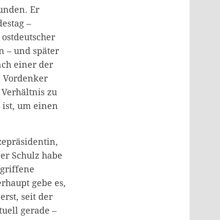
unden. Er
destag –
 ostdeutscher
n – und später
nch einer der
n Vordenker
 Verhältnis zu
 ist, um einen
epräsidentin,
ner Schulz habe
egriffene
erhaupt gebe es,
st, seit der
uell gerade –