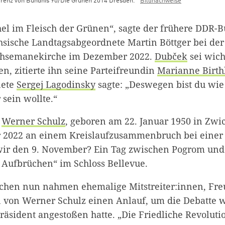
erenz von Bündnis 90/Die Grünen 2014 Dresden.
Bildnachweise
chel im Fleisch der Grünen“, sagte der frühere DDR-B
hsische Landtagsabgeordnete Martin Böttger bei der
ethsemanekirche im Dezember 2022.
Dubček
sei wich
n, zitierte ihn seine Parteifreundin
Marianne Birth
nete
Sergej Lagodinsky
sagte: „Deswegen bist du wie 
 sein wollte.“
n
Werner Schulz
, geboren am 22. Januar 1950 in Zwi
 2022 an einem Kreislaufzusammenbruch bei einer 
wir den 9. November? Ein Tag zwischen Pogrom und
Aufbrüchen“ im Schloss Bellevue.
ochen nun nahmen ehemalige Mitstreiter:innen, Fr
von Werner Schulz einen Anlauf, um die Debatte w
räsident angestoßen hatte. „Die Friedliche Revoluti