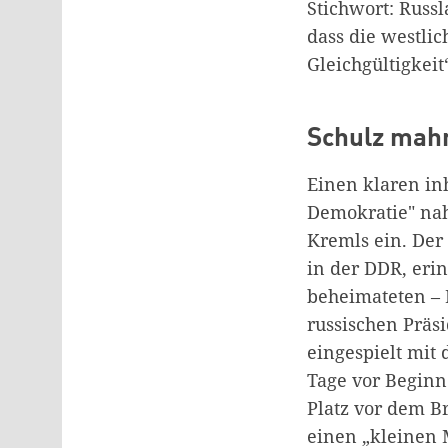
Stichwort: Russl
dass die westli
Gleichgültigkeit
Schulz mahn
Einen klaren in
Demokratie" nah
Kremls ein. De
in der DDR, eri
beheimateten – 
russischen Präs
eingespielt mit
Tage vor Beginn
Platz vor dem B
einen „kleinen 