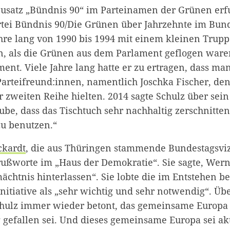
Zusatz „Bündnis 90“ im Parteinamen der Grünen erf
artei Bündnis 90/Die Grünen über Jahrzehnte im Bun
ahre lang von 1990 bis 1994 mit einem kleinen Trupp
en, als die Grünen aus dem Parlament geflogen ware
ent. Viele Jahre lang hatte er zu ertragen, dass ma
arteifreund:innen, namentlich Joschka Fischer, de
r zweiten Reihe hielten. 2014 sagte Schulz über sein
aube, dass das Tischtuch sehr nachhaltig zerschnitten
zu benutzen.“
ckardt
, die aus Thüringen stammende Bundestagsviz
Grußworte im „Haus der Demokratie“. Sie sagte, Wer
ächtnis hinterlassen“. Sie lobte die im Entstehen b
nitiative als „sehr wichtig und sehr notwendig“. Üb
hulz immer wieder betont, das gemeinsame Europa er
 gefallen sei. Und dieses gemeinsame Europa sei akt