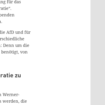
ng für das
atie“.
eibenden
n.
die AfD und für
rschiedliche
n: Denn um die
benötigt, von
ratie zu
in Werner-
n werden, die