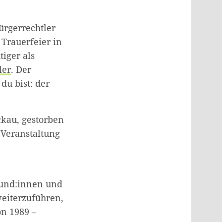
ürgerrechtler
 Trauerfeier in
tiger als
ler
. Der
du bist: der
ckau, gestorben
Veranstaltung
eund:innen und
eiterzuführen,
on 1989 –