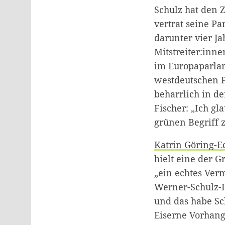
Schulz hat den 
vertrat seine P
darunter vier J
Mitstreiter:inn
im Europaparlam
westdeutschen P
beharrlich in de
Fischer: „Ich gl
grünen Begriff 
Katrin Göring-E
hielt eine der 
„ein echtes Verm
Werner-Schulz-I
und das habe Sc
Eiserne Vorhang