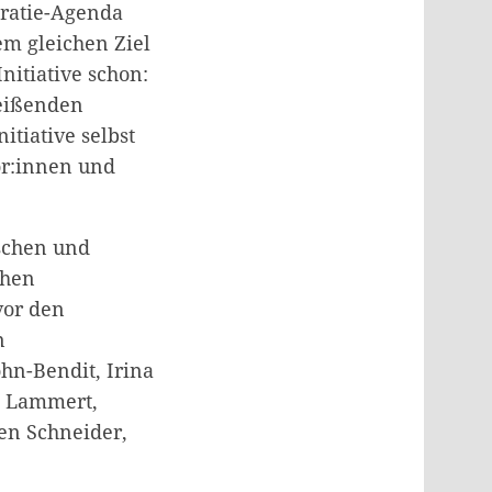
ratie-Agenda
em gleichen Ziel
itiative schon:
reißenden
tiative selbst
or:innen und
tschen und
chen
vor den
n
hn-Bendit, Irina
t Lammert,
en Schneider,