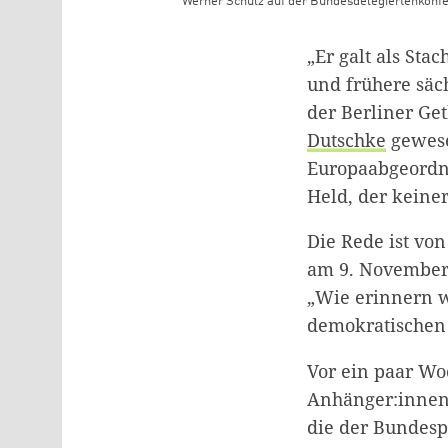
Werner Schulz auf der Bundesdelegiertenkonf
Teaser Bild Untertitel
„Er galt als Sta
und frühere säc
der Berliner G
Dutschke
gewese
Europaabgeord
Held, der keiner
Die Rede ist vo
am 9. November
„Wie erinnern 
demokratischen 
Vor ein paar W
Anhänger:innen 
die der Bundesp