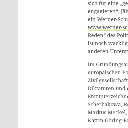
sich für eine „
engagieren“. Jä
ein Werner-Schu
www.werner-schu
Reden“ des Polit
ist noch wacklig
anderen Unterst
Im Gründungsauf
europäischen Po
Zivilgesellscha
Diktaturen und 
Erstunterzeichn
Scherbakowa, R
Markus Meckel, 
Katrin Göring-Ec