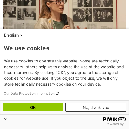
English
We use cookies
We use cookies to operate this website. Some are technically
necessary, others help us to analyse the use of the website and
Georgien: »Dieses Gesetz zielt auf alle, die sich
thus improve it. By clicking "OK", you agree to the storage of
für demokratischen Wandel engagieren«
cookies for website use. If you object to the use, we will only
store technically necessary cookies on your device.
Our Data Protection Information
OK
No, thank you
Powered by