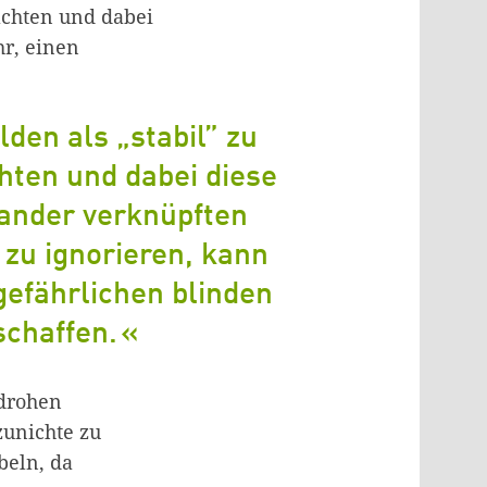
rachten und dabei
hr, einen
den als „stabil” zu
hten und dabei diese
ander verknüpften
 zu ignorieren, kann
gefährlichen blinden
schaffen.
 drohen
zunichte zu
beln, da