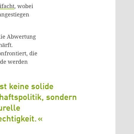
ifacht
, wobei
angestiegen
 die Abwertung
ärft.
frontiert, die
de werden
st keine solide
haftspolitik, sondern
urelle
chtigkeit.