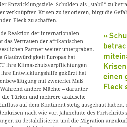
er Entwicklungsziele. Schulden als „stabil” zu bet
er verknüpften Krisen zu ignorieren, birgt die Gefa
inden Fleck zu schaffen.
de Reaktion der internationalen
Schul
t das Vertrauen der afrikanischen
betrac
westlichen Partner weiter untergraben.
mitein
e Glaubwürdigkeit Europas hat
 EU ihre Klimaschutzverpflichtungen
Krisen
t, ihre Entwicklungshilfe gekürzt hat
einen 
senbewältigung mit zweierlei Maß
Fleck 
 Während andere Mächte – darunter
, die Türkei und mehrere arabische
 Einfluss auf dem Kontinent stetig ausgebaut haben,
enkrisen nach wie vor, Jahrzehnte des Fortschritts 
ngen zu destabilisieren und die Migration anzukur