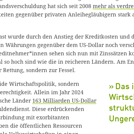
landsverschuldung hat sich seit 2008
mehr als verdre
keiten gegenüber privaten Anleihegläubigern stark 
ast wurde durch den Anstieg der Kreditkosten und
en Währungen gegenüber dem US-Dollar noch versch
editnehmer*innen sehen sich nun mit Zinssätzen kon
al so hoch sind wie die in reicheren Ländern.
Am En
r Rettung, sondern zur Fessel.
lide Wirtschaftspolitik, sondern
Das i
erechtigkeit. Allein im Jahr 2024
Wirtsc
ische Länder
163 Milliarden US-Dollar
strukt
uldendienst. Diese erdrückenden
rbindung mit exorbitanten
Ungere
ben die öffentlichen Ressourcen
ele Volkswirtschaften in einen