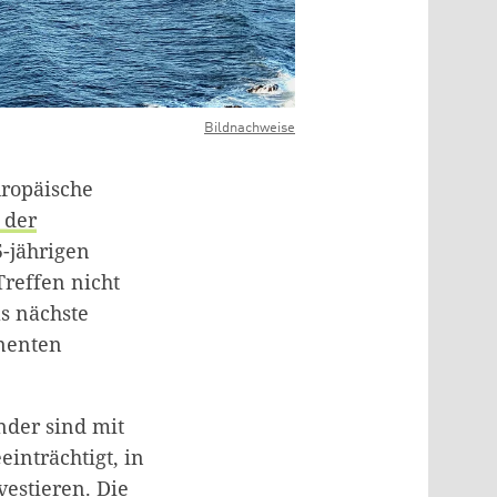
Bildnachweise
uropäische
 der
5-jährigen
Treffen nicht
s nächste
inenten
nder sind mit
einträchtigt, in
estieren. Die