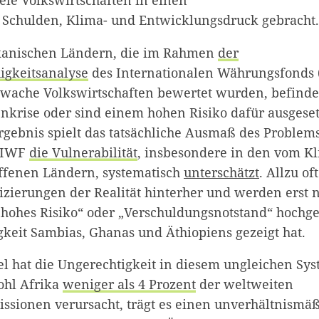
s Schulden, Klima- und Entwicklungsdruck gebracht.
ikanischen Ländern, die im Rahmen
der
igkeitsanalyse
des Internationalen Währungsfonds 
che Volkswirtschaften bewertet wurden, befinden 
nkrise oder sind einem hohen Risiko dafür ausgesetz
rgebnis spielt das tatsächliche Ausmaß des Problem
s IWF
die Vulnerabilität
, insbesondere in den vom 
ffenen Ländern, systematisch
unterschätzt
. Allzu of
ifizierungen der Realität hinterher und werden erst
„hohes Risiko“ oder „Verschuldungsnotstand“ hochges
keit Sambias, Ghanas und Äthiopiens gezeigt hat.
 hat die Ungerechtigkeit in diesem ungleichen Sy
ohl Afrika
weniger als 4 Prozent
der weltweiten
ssionen verursacht, trägt es einen unverhältnismäß