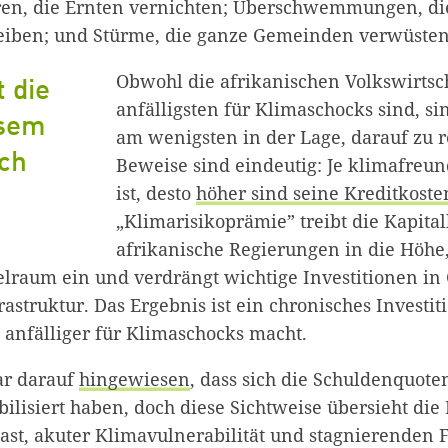
ren, die Ernten vernichten; Überschwemmungen, di
eiben; und Stürme, die ganze Gemeinden verwüste
Obwohl die afrikanischen Volkswirts
 die
anfälligsten für Klimaschocks sind, sin
esem
am wenigsten in der Lage, darauf zu r
ch
Beweise sind eindeutig: Je klimafreun
ist, desto
höher sind seine Kreditkoste
„Klimarisikoprämie” treibt die Kapital
afrikanische Regierungen in die Höhe
ielraum ein und verdrängt wichtige Investitionen in
Zum Warenkorb hinzugefügt:
astruktur. Das Ergebnis ist ein chronisches Investiti
 anfälliger für Klimaschocks macht.
ar darauf
hingewiesen
, dass sich die Schuldenquote
weiter lesen
Zum Warenkorb
bilisiert haben, doch diese Sichtweise übersieht di
st, akuter Klimavulnerabilität und stagnierenden F