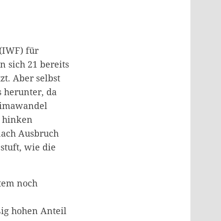
(IWF) für
sich 21 bereits
t. Aber selbst
s herunter, da
Klimawandel
t hinken
 nach Ausbruch
tuft, wie die
stem noch
ig hohen Anteil