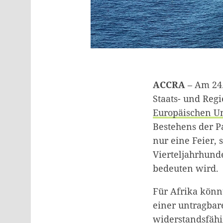
ACCRA
– Am 24
Staats- und Reg
Europäischen U
Bestehens der P
nur eine Feier,
Vierteljahrhund
bedeuten wird.
Für Afrika könnt
einer untragbare
widerstandsfähi