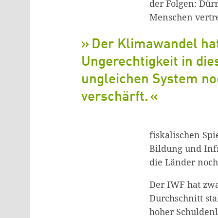
der Folgen: Dür
Menschen vertr
Der Klimawandel hat
Ungerechtigkeit in di
ungleichen System no
verschärft.
fiskalischen Sp
Bildung und Infr
die Länder noch
Der IWF hat zw
Durchschnitt sta
hoher Schuldenla