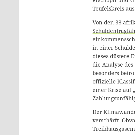
Teufelskreis au
Von den 38 afr
Schuldentragfäh
einkommensschwa
in einer Schulde
dieses düstere E
die Analyse de
besonders betro
offizielle Klass
einer Krise auf 
Zahlungsunfähig
Der Klimawandel
verschärft. Obw
Treibhausgasemi