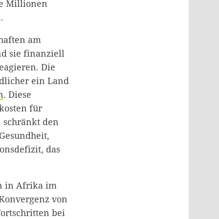
e Millionen
n.
chaften am
d sie finanziell
eagieren. Die
dlicher ein Land
n
. Diese
kosten für
, schränkt den
 Gesundheit,
onsdefizit, das
n in Afrika im
e Konvergenz von
ortschritten bei