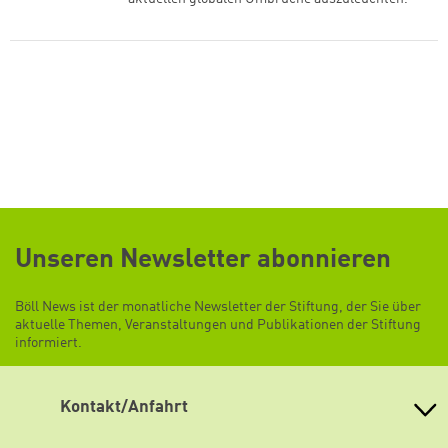
Unseren Newsletter abonnieren
Böll News ist der monatliche Newsletter der Stiftung, der Sie über
aktuelle Themen, Veranstaltungen und Publikationen der Stiftung
informiert.
Kontakt/Anfahrt
Heinrich-Böll-Stiftung e.V.