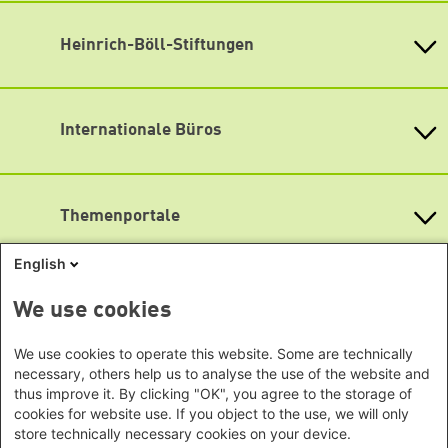
Schumannstr. 8 10117 Berlin
Empfang und Auskunft
Heinrich-Böll-Stiftungen
Fon: (030) 285 34-0
Heinrich-Böll-Stiftung e.V.
Fax: (030) 285 34-109
info@boell.de
Bundesstiftung
Internationale Büros
Öffnungszeiten
Heinrich-Böll-Stiftungen in den
Montag bis Freitag
Bundesländern
Asien
9:00 Uhr bis 20:00 Uhr
Baden-Württemberg
Lageplan
Büro Peking - China
Bayern
Themenportale
Büro Neu-Delhi - Indien
Barrierefreiheit
Berlin
Büro Phnom Penh - Kambodscha
Newsletter abonnieren
Brandenburg
KommunalWiki
English
Büro Südostasien
Heimatkunde
Bremen
Grüne Akademie
Büro Seoul - Ostasien | Globaler
Mediatheken
Hamburg
We use cookies
Gunda-Werner-Institut
Dialog
Hessen
GreenCampus Weiterbildung
Info Hub Plastic
Afrika
Archiv Grünes Gedächtnis
Mecklenburg-Vorpommern
We use cookies to operate this website. Some are technically
Antifeminismus begegnen
Studienwerk
Büro Horn von Afrika -
necessary, others help us to analyse the use of the website and
Gender Mediathek
Niedersachsen
Grüne Websites
thus improve it. By clicking "OK", you agree to the storage of
Somalia/Somaliland, Sudan,
Nordrhein-Westfalen
cookies for website use. If you object to the use, we will only
Äthiopien
Bündnis 90 / Die Grünen
Rheinland-Pfalz
store technically necessary cookies on your device.
Bundestagsfraktion
Büro Nairobi - Kenia, Uganda,