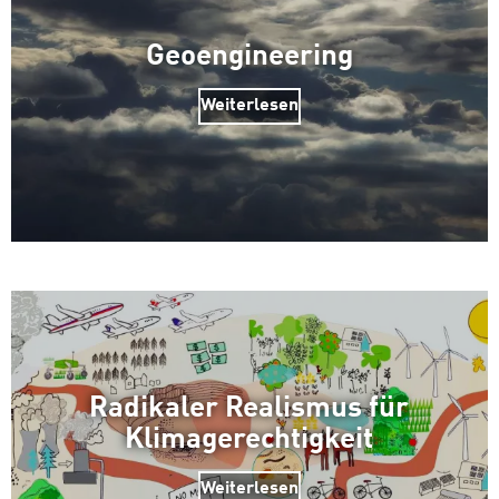
Geoengineering
Zum Warenkorb hinzugefüg
Weiterlesen
weiter lesen
Zum Warenkorb
Radikaler Realismus für
Klimagerechtigkeit
Weiterlesen