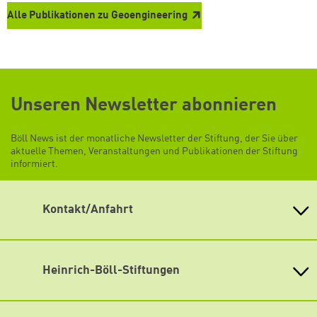
Alle Publikationen zu Geoengineering
Unseren Newsletter abonnieren
Böll News ist der monatliche Newsletter der Stiftung, der Sie über
aktuelle Themen, Veranstaltungen und Publikationen der Stiftung
informiert.
Kontakt/Anfahrt
Heinrich-Böll-Stiftung e.V.
Schumannstr. 8 10117 Berlin
Empfang und Auskunft
Heinrich-Böll-Stiftungen
Fon: (030) 285 34-0
Heinrich-Böll-Stiftung e.V.
Fax: (030) 285 34-109
info@boell.de
Bundesstiftung