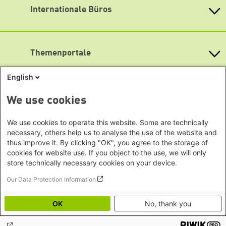
Internationale Büros
Öffnungszeiten
Heinrich-Böll-Stiftungen in den
Montag bis Freitag
Bundesländern
Asien
9:00 Uhr bis 20:00 Uhr
Baden-Württemberg
Lageplan
Büro Peking - China
Bayern
Themenportale
Büro Neu-Delhi - Indien
Barrierefreiheit
Berlin
Büro Phnom Penh - Kambodscha
Newsletter abonnieren
Brandenburg
KommunalWiki
English
Büro Südostasien
Heimatkunde
Bremen
Grüne Akademie
Büro Seoul - Ostasien | Globaler
Mediatheken
Hamburg
We use cookies
Gunda-Werner-Institut
Dialog
Hessen
GreenCampus Weiterbildung
Info Hub Plastic
Afrika
Archiv Grünes Gedächtnis
Mecklenburg-Vorpommern
We use cookies to operate this website. Some are technically
Antifeminismus begegnen
Studienwerk
Büro Horn von Afrika -
necessary, others help us to analyse the use of the website and
Gender Mediathek
Niedersachsen
Grüne Websites
thus improve it. By clicking "OK", you agree to the storage of
Somalia/Somaliland, Sudan,
Nordrhein-Westfalen
cookies for website use. If you object to the use, we will only
Äthiopien
Bündnis 90 / Die Grünen
Rheinland-Pfalz
store technically necessary cookies on your device.
Bundestagsfraktion
Büro Nairobi - Kenia, Uganda,
Saarland
European Greens
Our Data Protection Information
Tansania
Social Links
Sachsen
Die Grünen im Europäischen Parlament
Büro Abuja - Nigeria
Green European Foundation
Sachsen-Anhalt
OK
No, thank you
LinkedIn
Büro Dakar - Senegal
Schleswig-Holstein
Büro Kapstadt - Südafrika, Namibia,
Facebook
Thüringen