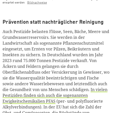
erwartet werden
Bildnachweise
Prävention statt nachträglicher Reinigung
Auch Pestizide belasten Flüsse, Seen, Bäche, Meere und
Grundwasserreservoirs. Sie werden in der
Landwirtschaft als sogenannte Pflanzenschutzmittel
eingesetzt, um Ernten vor Pilzen, Beikräutern und
Insekten zu sichern. In Deutschland wurden im Jahr
2023 rund 75.000 Tonnen Pestizide verkauft. Von
Äckern und Feldern gelangen sie durch
Oberflächenabfluss oder Versickerung in Gewässer, wo
Zum Warenkorb hinzugefüg
sie die Wasserqualität beeinträchtigen und Fische
sowie andere Wasserlebewesen und letztendlich auch
die Gesundheit von uns Menschen schädigen.
In vielen
Pestiziden finden sich auch die sogenannten
Ewigkeitschemikalien PFAS
(per- und polyfluorierte
weiter lesen
Zum Warenkorb
Alkylverbindungen). In der EU hat sich die Zahl der
Obst- und Gemüsesorten, die Rückstände von