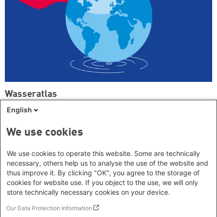
Wasseratlas
English
We use cookies
Unseren Newsletter abonnieren
We use cookies to operate this website. Some are technically
necessary, others help us to analyse the use of the website and
thus improve it. By clicking "OK", you agree to the storage of
Böll News ist der monatliche Newsletter der Stiftung, der Sie über
aktuelle Themen, Veranstaltungen und Publikationen der Stiftung
cookies for website use. If you object to the use, we will only
informiert.
store technically necessary cookies on your device.
Our Data Protection Information