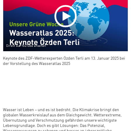
Direkt auf YouTube ansehen
Keynote des ZDF-Wetterexperten Özden Terli am 13. Januar 2025 bei
der Vorstellung des Wasseratlas 2025
Wasser ist Leben – und es ist bedroht. Die Klimakrise bringt den
globalen Wasserkreislauf aus dem Gleichgewicht. Wetterextreme,
Übernutzung und Verschmutzung gefährden unsere wichtigste
Lebensgrundlage. Doch es gibt Lösungen: Das Potenzial,
Wasserressourcen zu schonen und besser an jahreszeitliche