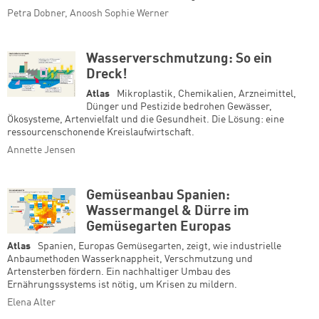
Petra Dobner, Anoosh Sophie Werner
Zum Warenkorb hinzugefüg
Wasserverschmutzung: So ein
Dreck!
Atlas
Mikroplastik, Chemikalien, Arzneimittel,
weiter lesen
Zum Warenkorb
Dünger und Pestizide bedrohen Gewässer,
Ökosysteme, Artenvielfalt und die Gesundheit. Die Lösung: eine
ressourcenschonende Kreislaufwirtschaft.
Annette Jensen
Gemüseanbau Spanien:
Wassermangel & Dürre im
Gemüsegarten Europas
Atlas
Spanien, Europas Gemüsegarten, zeigt, wie industrielle
Anbaumethoden Wasserknappheit, Verschmutzung und
Artensterben fördern. Ein nachhaltiger Umbau des
Ernährungssystems ist nötig, um Krisen zu mildern.
Elena Alter