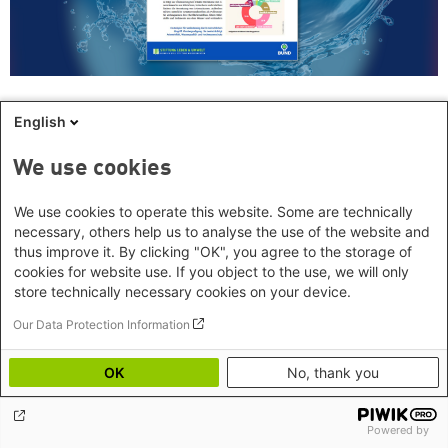
English
Wasseratlas 2025 - Regionalbeilage
Niedersachsen
We use cookies
Wie ist der Zustand der Gewässer in Niedersachsen? Wie hilft
We use cookies to operate this website. Some are technically
Renaturierung gegen die Klimakrise? Welche ökologischen
necessary, others help us to analyse the use of the website and
Funktionen haben Gewässerrandstreifen? Diese und weitere Fragen
thus improve it. By clicking "OK", you agree to the storage of
behandelt die Regionalbeilage Niedersachsen des Wasseratlas 2025.
cookies for website use. If you object to the use, we will only
store technically necessary cookies on your device.
Download (PDF)
Our Data Protection Information
OK
No, thank you
Powered by