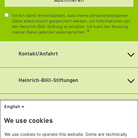
Ich bin damit einverstanden, dass meine personenbezogenen
Daten elektronisch gespeichert werden, um Informationen von
der Heinrich-Böll-Stiftung zu erhalten. Ich kann der Nutzung
meiner Daten jederzeit widersprechen.
Kontakt/Anfahrt
Heinrich-Böll-Stiftung e.V.
Schumannstr. 8 10117 Berlin
Empfang und Auskunft
Heinrich-Böll-Stiftungen
Fon: (030) 285 34-0
Heinrich-Böll-Stiftung e.V.
Fax: (030) 285 34-109
info@boell.de
Bundesstiftung
English
Internationale Büros
Öffnungszeiten
Heinrich-Böll-Stiftungen in den
Montag bis Freitag
Bundesländern
Asien
9:00 Uhr bis 20:00 Uhr
We use cookies
Baden-Württemberg
Lageplan
Büro Peking - China
Bayern
Themenportale
We use cookies to operate this website. Some are technically
Büro Neu-Delhi - Indien
Barrierefreiheit
Berlin