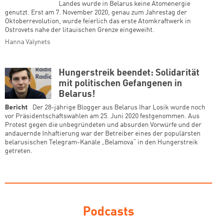
Landes wurde in Belarus keine Atomenergie
genutzt. Erst am 7. November 2020, genau zum Jahrestag der
Oktoberrevolution, wurde feierlich das erste Atomkraftwerk in
Ostrovets nahe der litauischen Grenze eingeweiht.
Hanna Valynets
Zum Warenkorb hinzugefüg
Hungerstreik beendet: Solidarität
mit politischen Gefangenen in
Belarus!
Bericht
Der 28-jährige Blogger aus Belarus Ihar Losik wurde noch
vor Präsidentschaftswahlen am 25. Juni 2020 festgenommen. Aus
weiter lesen
Zum Warenkorb
Protest gegen die unbegründeten und absurden Vorwürfe und der
andauernde Inhaftierung war der Betreiber eines der populärsten
belarusischen Telegram-Kanäle „Belamova“ in den Hungerstreik
getreten.
Podcasts