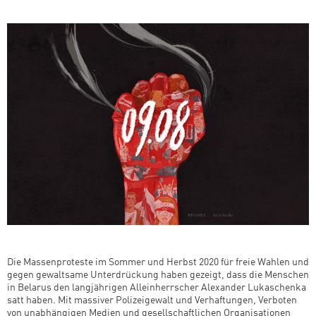
Die Massenproteste im Sommer und Herbst 2020 für freie Wahlen und
gegen gewaltsame Unterdrückung haben gezeigt, dass die Menschen
in Belarus den langjährigen Alleinherrscher Alexander Lukaschenka
satt haben. Mit massiver Polizeigewalt und Verhaftungen, Verboten
von unabhängigen Medien und gesellschaftlichen Organisationen