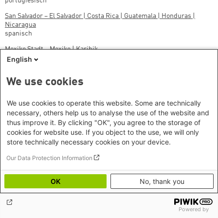
portugiesisch
San Salvador – El Salvador | Costa Rica | Guatemala | Honduras |
Nicaragua
spanisch
Mexiko Stadt – Mexiko | Karibik
spanisch
English
We use cookies
Hier geht es zu den allgemeinen Verteilern
We use cookies to operate this website. Some are technically
necessary, others help us to analyse the use of the website and
thus improve it. By clicking "OK", you agree to the storage of
cookies for website use. If you object to the use, we will only
store technically necessary cookies on your device.
Our Data Protection Information
Alle Neuigkeiten über unsere Arbeit zu Lateinamerika gibt es
auch auf Bluesky.
OK
No, thank you
Auf Bluesky folgen
Powered by