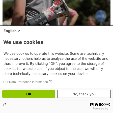
English
We use cookies
We use cookies to operate this website. Some are technically
Rechtspopulismus und Rechtsextremismus
necessary, others help us to analyse the use of the website and
thus improve it. By clicking "OK", you agree to the storage of
Dossier
Unsere Artikel, Publikationen und Veranstaltungen zu
cookies for website use. If you object to the use, we will only
Rechtspopulismus, Rechtsextremismus, AfD und Alltagsrassismus.
store technically necessary cookies on your device.
Our Data Protection Information
OK
No, thank you
Powered by